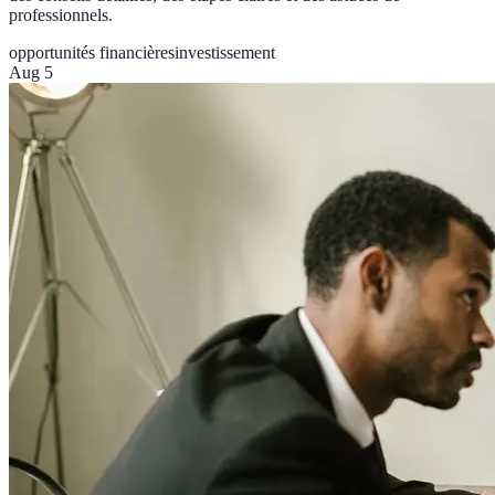
professionnels.
opportunités financières
investissement
Aug 5