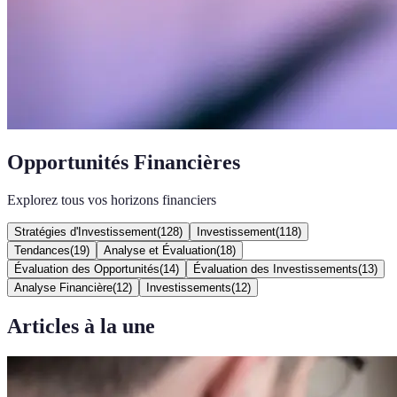
Opportunités Financières
Explorez tous vos horizons financiers
Stratégies d'Investissement
(
128
)
Investissement
(
118
)
Tendances
(
19
)
Analyse et Évaluation
(
18
)
Évaluation des Opportunités
(
14
)
Évaluation des Investissements
(
13
)
Analyse Financière
(
12
)
Investissements
(
12
)
Articles à la une