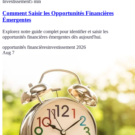
Investissement
5
min
Comment Saisir les Opportunités Financières
Émergentes
Explorez notre guide complet pour identifier et saisir les
opportunités financières émergentes dès aujourd'hui.
opportunités financières
investissement 2026
Aug 7