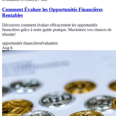
Comment Évaluer les Opportunités Financières
Rentables
Découvrez comment évaluer efficacement les opportunités
financières grâce à notre guide pratique. Maximisez vos chances de
réussite!
opportunités financières
évaluation
Aug 6