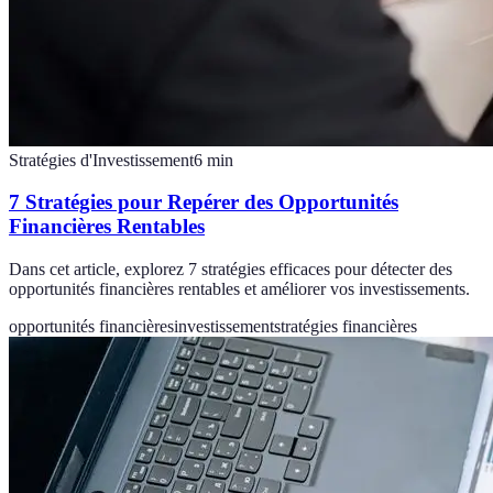
Stratégies d'Investissement
6
min
7 Stratégies pour Repérer des Opportunités
Financières Rentables
Dans cet article, explorez 7 stratégies efficaces pour détecter des
opportunités financières rentables et améliorer vos investissements.
opportunités financières
investissement
stratégies financières