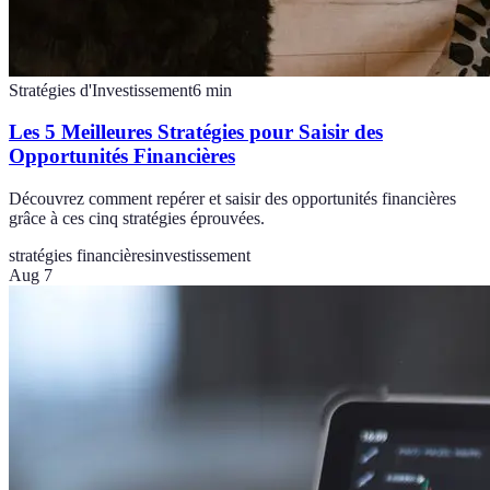
Stratégies d'Investissement
6
min
Les 5 Meilleures Stratégies pour Saisir des
Opportunités Financières
Découvrez comment repérer et saisir des opportunités financières
grâce à ces cinq stratégies éprouvées.
stratégies financières
investissement
Aug 7