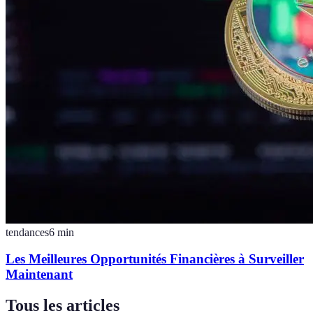
tendances
6
min
Les Meilleures Opportunités Financières à Surveiller
Maintenant
Tous les articles