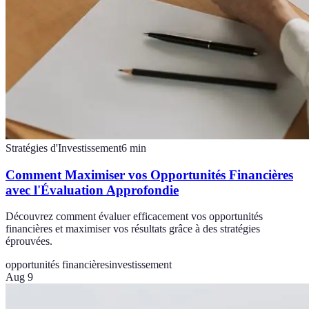
Stratégies d'Investissement
6
min
Comment Maximiser vos Opportunités Financières
avec l'Évaluation Approfondie
Découvrez comment évaluer efficacement vos opportunités
financières et maximiser vos résultats grâce à des stratégies
éprouvées.
opportunités financières
investissement
Aug 9