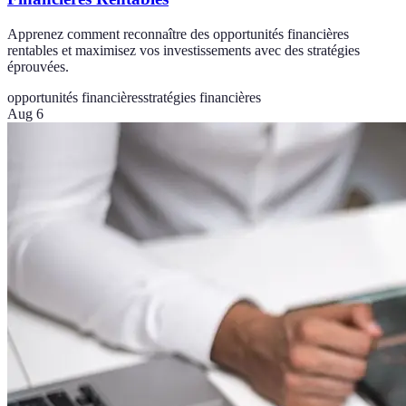
Apprenez comment reconnaître des opportunités financières
rentables et maximisez vos investissements avec des stratégies
éprouvées.
opportunités financières
stratégies financières
Aug 6