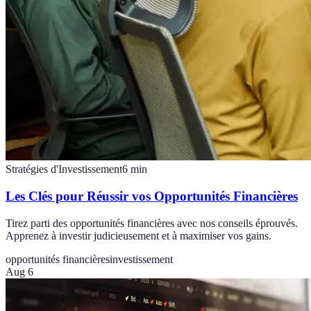
Stratégies d'Investissement
6
min
Les Clés pour Réussir vos Opportunités Financières
Tirez parti des opportunités financières avec nos conseils éprouvés.
Apprenez à investir judicieusement et à maximiser vos gains.
opportunités financières
investissement
Aug 6