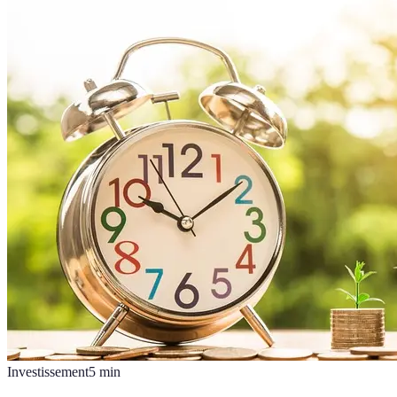
Investissement
5
min