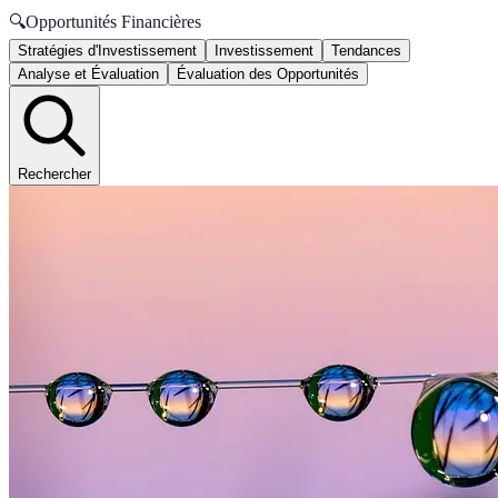
🔍
Opportunités Financières
Stratégies d'Investissement
Investissement
Tendances
Analyse et Évaluation
Évaluation des Opportunités
Rechercher