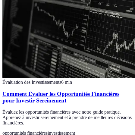
Évaluation des Investissements
6
min
Comment Évaluer les Opportunités Financières
pour Investir Sereinement
Évaluez les opportunités financières avec notre guide pratique.
Apprenez à investir sereinement et à prendre de meilleures décisions
financières.
opportunités financières
investissement