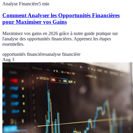
Analyse Financière
5
min
Comment Analyser les Opportunités Financières
pour Maximiser vos Gains
Maximisez vos gains en 2026 grâce à notre guide pratique sur
l'analyse des opportunités financières. Apprenez les étapes
essentielles.
opportunités financières
analyse financière
Aug 3