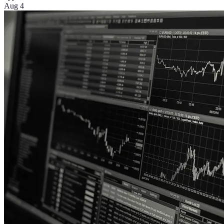
Aug 4