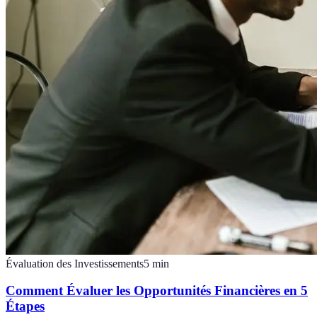
Évaluation des Investissements
5
min
Comment Évaluer les Opportunités Financières en 5
Étapes