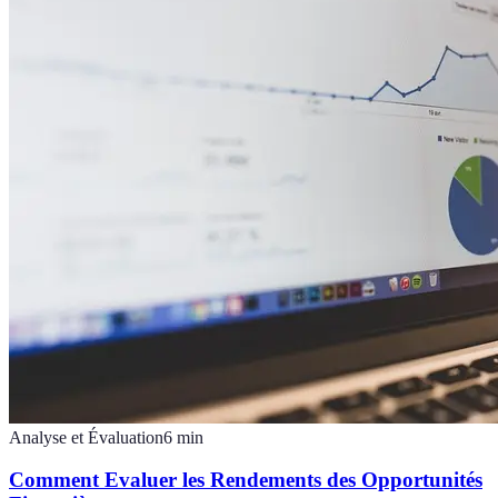
Analyse et Évaluation
6
min
Comment Evaluer les Rendements des Opportunités