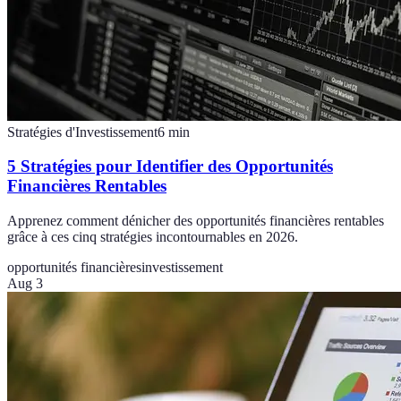
Stratégies d'Investissement
6
min
5 Stratégies pour Identifier des Opportunités
Financières Rentables
Apprenez comment dénicher des opportunités financières rentables
grâce à ces cinq stratégies incontournables en 2026.
opportunités financières
investissement
Aug 3