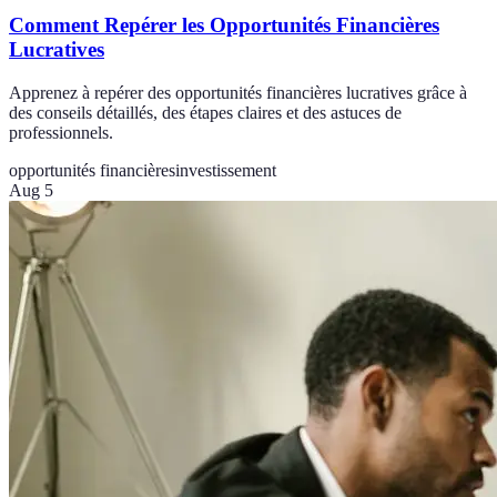
Comment Repérer les Opportunités Financières
Lucratives
Apprenez à repérer des opportunités financières lucratives grâce à
des conseils détaillés, des étapes claires et des astuces de
professionnels.
opportunités financières
investissement
Aug 5