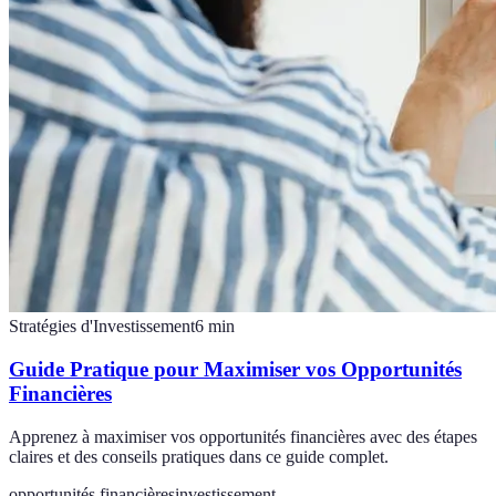
Stratégies d'Investissement
6
min
Guide Pratique pour Maximiser vos Opportunités
Financières
Apprenez à maximiser vos opportunités financières avec des étapes
claires et des conseils pratiques dans ce guide complet.
opportunités financières
investissement