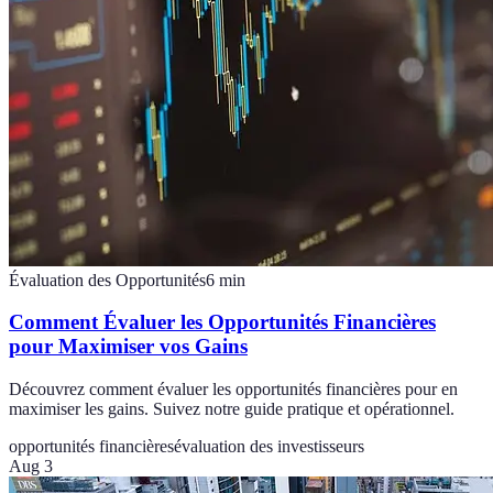
Évaluation des Opportunités
6
min
Comment Évaluer les Opportunités Financières
pour Maximiser vos Gains
Découvrez comment évaluer les opportunités financières pour en
maximiser les gains. Suivez notre guide pratique et opérationnel.
opportunités financières
évaluation des investisseurs
Aug 3