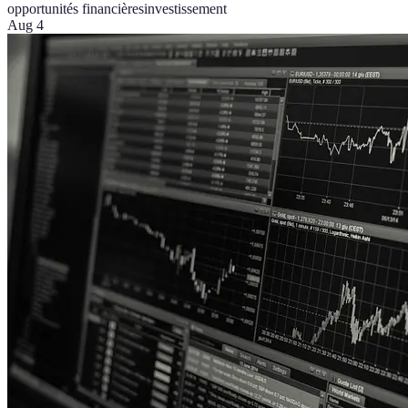
opportunités financières
investissement
Aug 4