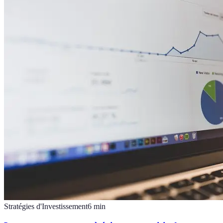
Stratégies d'Investissement
6
min