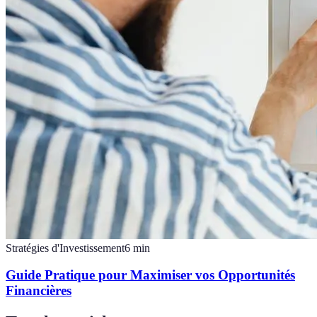
Stratégies d'Investissement
6
min
Guide Pratique pour Maximiser vos Opportunités
Financières