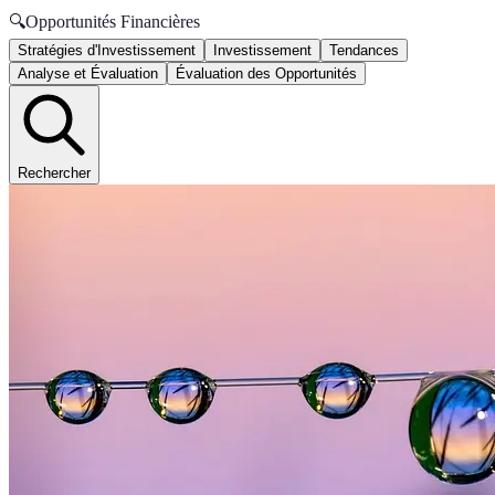
🔍
Opportunités Financières
Stratégies d'Investissement
Investissement
Tendances
Analyse et Évaluation
Évaluation des Opportunités
Rechercher