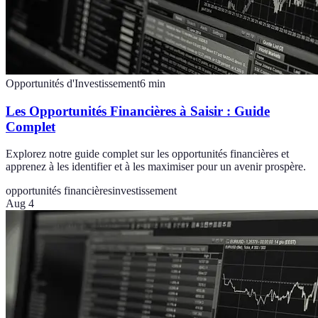
Opportunités d'Investissement
6
min
Les Opportunités Financières à Saisir : Guide
Complet
Explorez notre guide complet sur les opportunités financières et
apprenez à les identifier et à les maximiser pour un avenir prospère.
opportunités financières
investissement
Aug 4