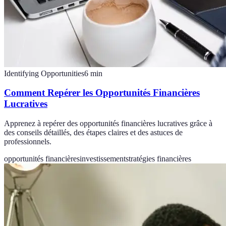
Identifying Opportunities
6
min
Comment Repérer les Opportunités Financières
Lucratives
Apprenez à repérer des opportunités financières lucratives grâce à
des conseils détaillés, des étapes claires et des astuces de
professionnels.
opportunités financières
investissement
stratégies financières