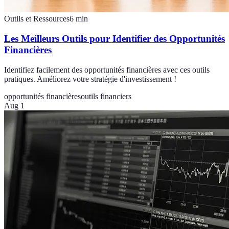
Outils et Ressources
6
min
Les Meilleurs Outils pour Identifier des Opportunités
Financières
Identifiez facilement des opportunités financières avec ces outils
pratiques. Améliorez votre stratégie d'investissement !
opportunités financières
outils financiers
Aug 1