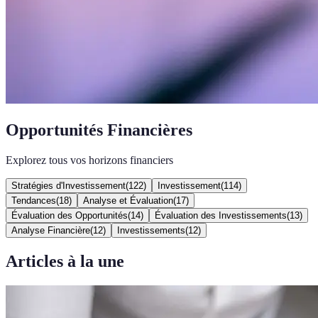
Opportunités Financières
Explorez tous vos horizons financiers
Stratégies d'Investissement
(
122
)
Investissement
(
114
)
Tendances
(
18
)
Analyse et Évaluation
(
17
)
Évaluation des Opportunités
(
14
)
Évaluation des Investissements
(
13
)
Analyse Financière
(
12
)
Investissements
(
12
)
Articles à la une