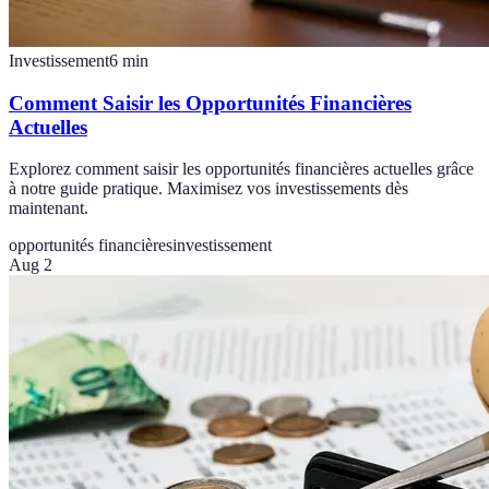
Investissement
6
min
Comment Saisir les Opportunités Financières
Actuelles
Explorez comment saisir les opportunités financières actuelles grâce
à notre guide pratique. Maximisez vos investissements dès
maintenant.
opportunités financières
investissement
Aug 2