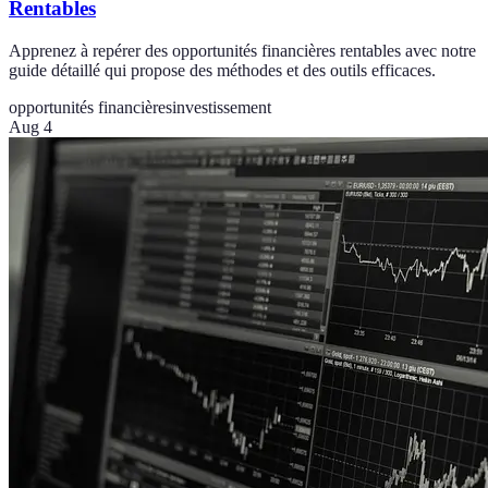
Rentables
Apprenez à repérer des opportunités financières rentables avec notre
guide détaillé qui propose des méthodes et des outils efficaces.
opportunités financières
investissement
Aug 4