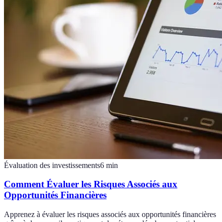
Évaluation des investissements
6
min
Comment Évaluer les Risques Associés aux
Opportunités Financières
Apprenez à évaluer les risques associés aux opportunités financières