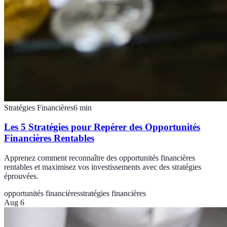
Stratégies Financières
6
min
Les 5 Stratégies pour Repérer des Opportunités
Financières Rentables
Apprenez comment reconnaître des opportunités financières
rentables et maximisez vos investissements avec des stratégies
éprouvées.
opportunités financières
stratégies financières
Aug 6