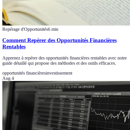
Repérage d'Opportunités
6
min
Comment Repérer des Opportunités Financières
Rentables
Apprenez à repérer des opportunités financières rentables avec notre
guide détaillé qui propose des méthodes et des outils efficaces.
opportunités financières
investissement
Aug 4