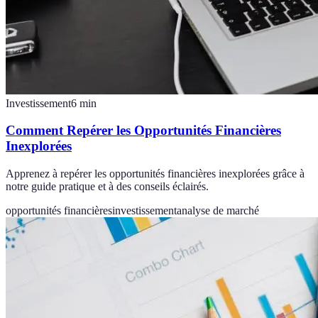
Investissement
6
min
Comment Repérer les Opportunités Financières
Inexplorées
Apprenez à repérer les opportunités financières inexplorées grâce à
notre guide pratique et à des conseils éclairés.
opportunités financières
investissement
analyse de marché