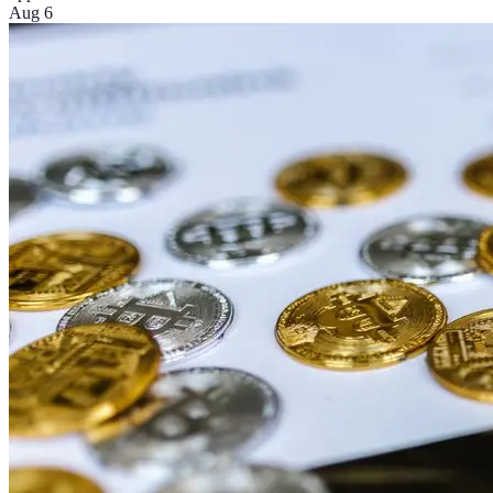
Aug 6