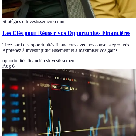
Stratégies d'Investissement
6
min
Les Clés pour Réussir vos Opportunités Financières
Tirez parti des opportunités financières avec nos conseils éprouvés.
Apprenez à investir judicieusement et à maximiser vos gains.
opportunités financières
investissement
Aug 6