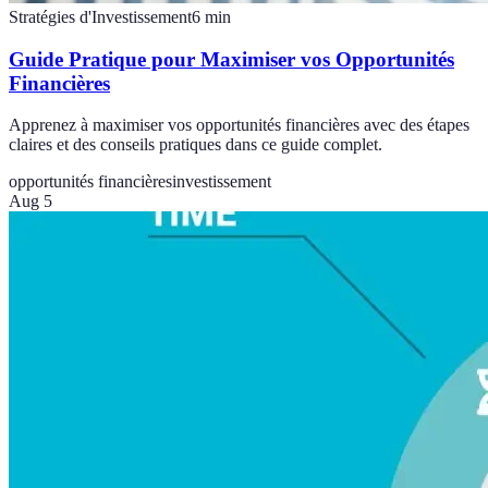
Stratégies d'Investissement
6
min
Guide Pratique pour Maximiser vos Opportunités
Financières
Apprenez à maximiser vos opportunités financières avec des étapes
claires et des conseils pratiques dans ce guide complet.
opportunités financières
investissement
Aug 5