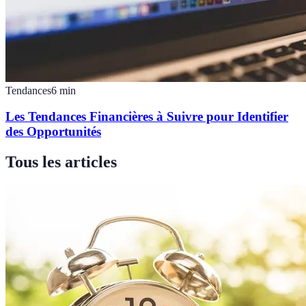
Tendances
6
min
Les Tendances Financières à Suivre pour Identifier
des Opportunités
Tous les articles