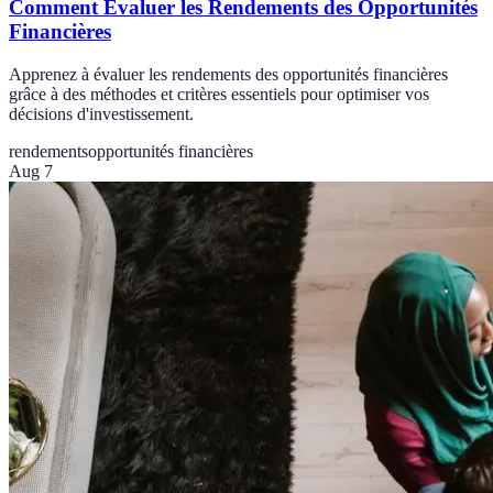
Comment Evaluer les Rendements des Opportunités
Financières
Apprenez à évaluer les rendements des opportunités financières
grâce à des méthodes et critères essentiels pour optimiser vos
décisions d'investissement.
rendements
opportunités financières
Aug 7