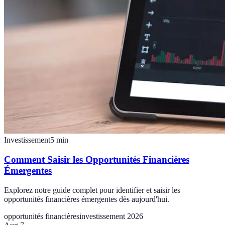
Investissement
5
min
Comment Saisir les Opportunités Financières
Émergentes
Explorez notre guide complet pour identifier et saisir les
opportunités financières émergentes dès aujourd'hui.
opportunités financières
investissement 2026