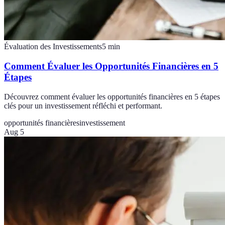
Évaluation des Investissements
5
min
Comment Évaluer les Opportunités Financières en 5
Étapes
Découvrez comment évaluer les opportunités financières en 5 étapes
clés pour un investissement réfléchi et performant.
opportunités financières
investissement
Aug 5