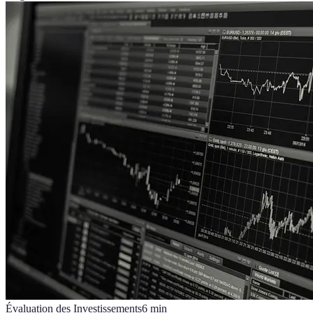
Évaluation des Investissements
6
min