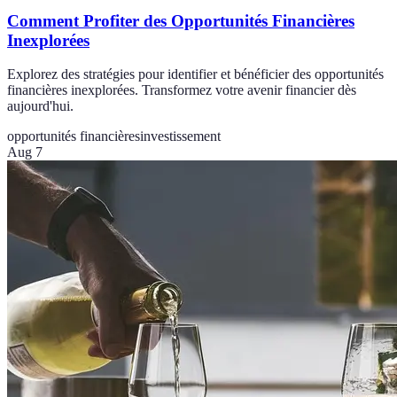
Comment Profiter des Opportunités Financières
Inexplorées
Explorez des stratégies pour identifier et bénéficier des opportunités
financières inexplorées. Transformez votre avenir financier dès
aujourd'hui.
opportunités financières
investissement
Aug 7