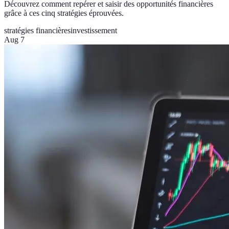
Découvrez comment repérer et saisir des opportunités financières
grâce à ces cinq stratégies éprouvées.
stratégies financières
investissement
Aug 7