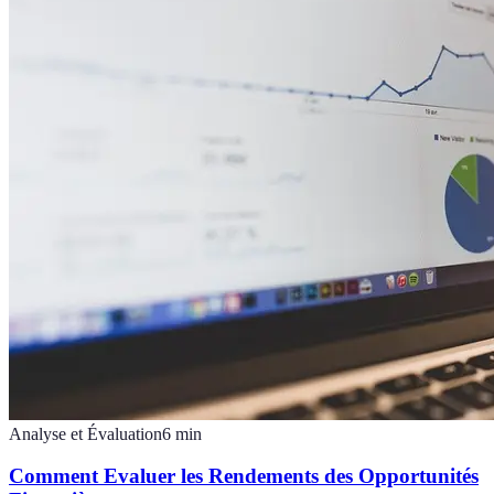
Analyse et Évaluation
6
min
Comment Evaluer les Rendements des Opportunités