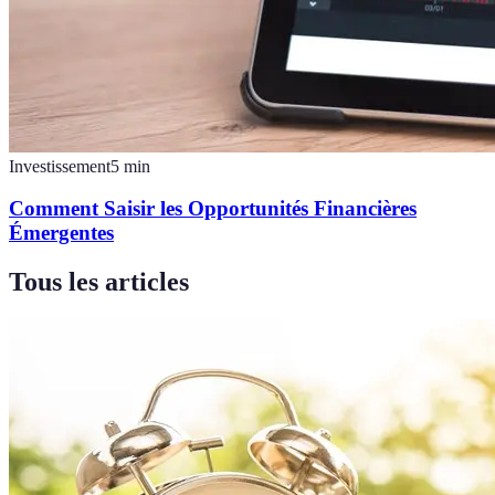
Investissement
5
min
Comment Saisir les Opportunités Financières
Émergentes
Tous les articles