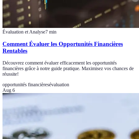
Évaluation et Analyse
7
min
Comment Évaluer les Opportunités Financières
Rentables
Découvrez comment évaluer efficacement les opportunités
financières grâce à notre guide pratique. Maximisez vos chances de
réussite!
opportunités financières
évaluation
Aug 6