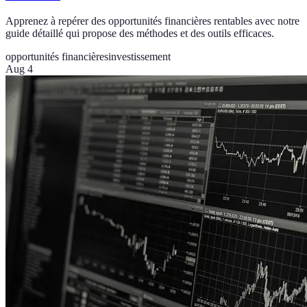
Apprenez à repérer des opportunités financières rentables avec notre
guide détaillé qui propose des méthodes et des outils efficaces.
opportunités financières
investissement
Aug 4