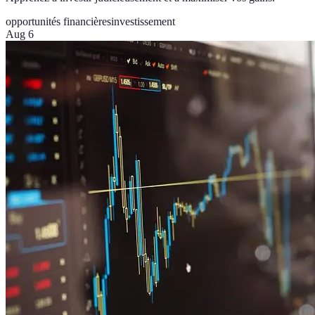
opportunités financières
investissement
Aug 6