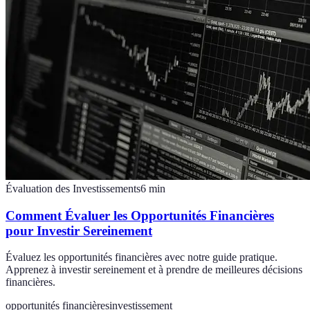
Évaluation des Investissements
6
min
Comment Évaluer les Opportunités Financières
pour Investir Sereinement
Évaluez les opportunités financières avec notre guide pratique.
Apprenez à investir sereinement et à prendre de meilleures décisions
financières.
opportunités financières
investissement