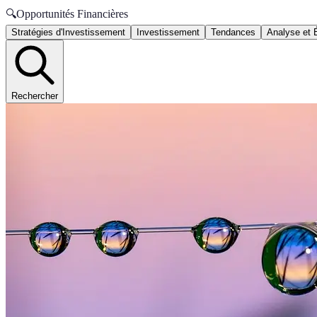
🔍
Opportunités Financières
Stratégies d'Investissement
Investissement
Tendances
Analyse et 
Rechercher