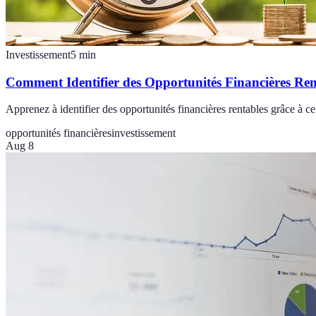
Investissement
5
min
Comment Identifier des Opportunités Financières Ren
Apprenez à identifier des opportunités financières rentables grâce à c
opportunités financières
investissement
Aug 8