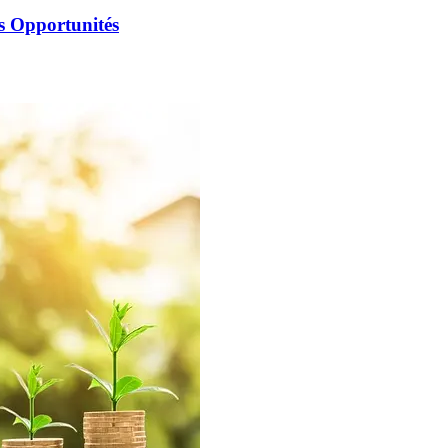
es Opportunités