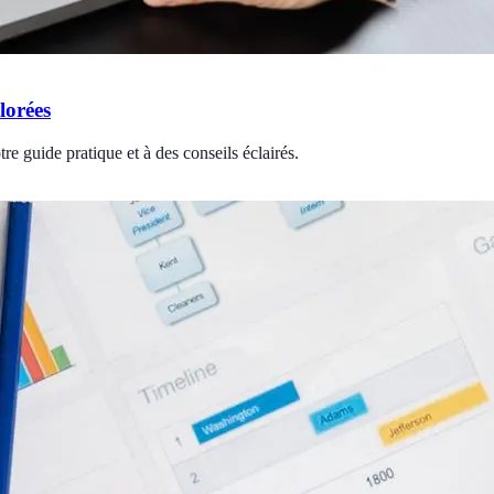
lorées
re guide pratique et à des conseils éclairés.