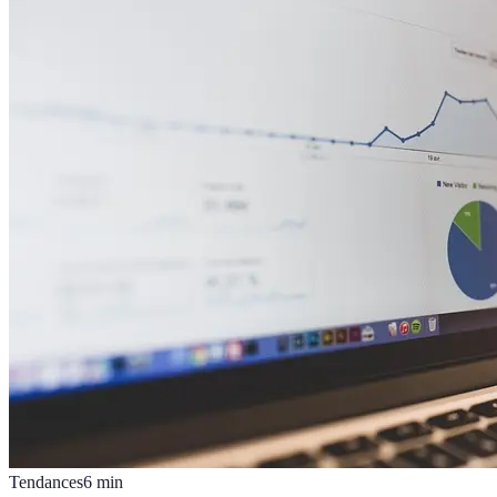
Tendances
6
min