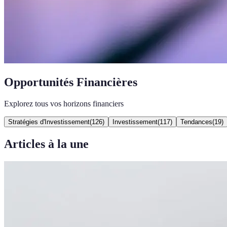
Opportunités Financières
Explorez tous vos horizons financiers
Stratégies d'Investissement
(
126
)
Investissement
(
117
)
Tendances
(
19
)
Articles à la une