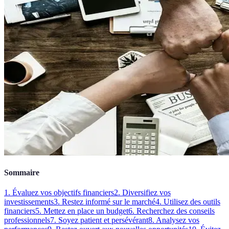
Sommaire
1. Évaluez vos objectifs financiers
2. Diversifiez vos
investissements
3. Restez informé sur le marché
4. Utilisez des outils
financiers
5. Mettez en place un budget
6. Recherchez des conseils
professionnels
7. Soyez patient et persévérant
8. Analysez vos