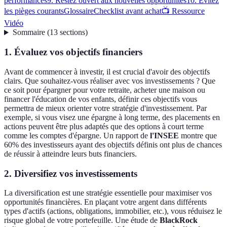
performances
9. Restez ouvert aux nouvelles opportunités
10. Évitez
les pièges courants
Glossaire
Checklist avant achat
📺 Ressource
Vidéo
Sommaire
(
13
sections
)
1. Évaluez vos objectifs financiers
Avant de commencer à investir, il est crucial d'avoir des objectifs
clairs. Que souhaitez-vous réaliser avec vos investissements ? Que
ce soit pour épargner pour votre retraite, acheter une maison ou
financer l'éducation de vos enfants, définir ces objectifs vous
permettra de mieux orienter votre stratégie d'investissement. Par
exemple, si vous visez une épargne à long terme, des placements en
actions peuvent être plus adaptés que des options à court terme
comme les comptes d'épargne. Un rapport de
l'INSEE
montre que
60% des investisseurs ayant des objectifs définis ont plus de chances
de réussir à atteindre leurs buts financiers.
2. Diversifiez vos investissements
La diversification est une stratégie essentielle pour maximiser vos
opportunités financières. En plaçant votre argent dans différents
types d'actifs (actions, obligations, immobilier, etc.), vous réduisez le
risque global de votre portefeuille. Une étude de
BlackRock