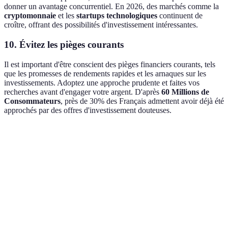
donner un avantage concurrentiel. En 2026, des marchés comme la
cryptomonnaie
et les
startups technologiques
continuent de
croître, offrant des possibilités d'investissement intéressantes.
10. Évitez les pièges courants
Il est important d'être conscient des pièges financiers courants, tels
que les promesses de rendements rapides et les arnaques sur les
investissements. Adoptez une approche prudente et faites vos
recherches avant d'engager votre argent. D'après
60 Millions de
Consommateurs
, près de 30% des Français admettent avoir déjà été
approchés par des offres d'investissement douteuses.
Terme
Définition
Stratégie d'investissement qui consiste à répartir
Diversification
ses investissements sur différents actifs pour
réduire le risque.
Portefeuille
Ensemble des actifs détenus par un investisseur.