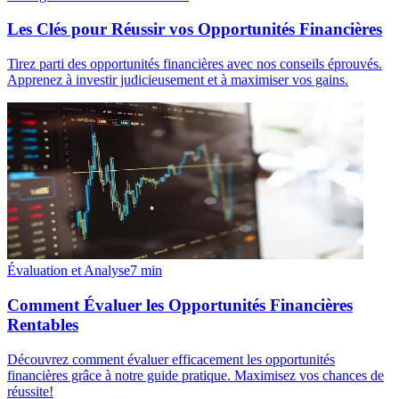
Les Clés pour Réussir vos Opportunités Financières
Tirez parti des opportunités financières avec nos conseils éprouvés.
Apprenez à investir judicieusement et à maximiser vos gains.
Évaluation et Analyse
7
min
Comment Évaluer les Opportunités Financières
Rentables
Découvrez comment évaluer efficacement les opportunités
financières grâce à notre guide pratique. Maximisez vos chances de
réussite!