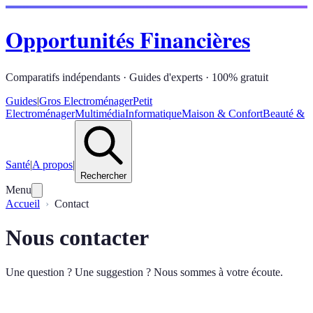
Opportunités Financières
Comparatifs indépendants · Guides d'experts · 100% gratuit
Guides
|
Gros Electroménager
Petit
Electroménager
Multimédia
Informatique
Maison & Confort
Beauté &
Santé
|
A propos
|
Rechercher
Menu
Accueil
Contact
Nous contacter
Une question ? Une suggestion ? Nous sommes à votre écoute.