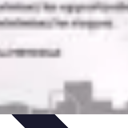
Revenus Passifs
Épargne