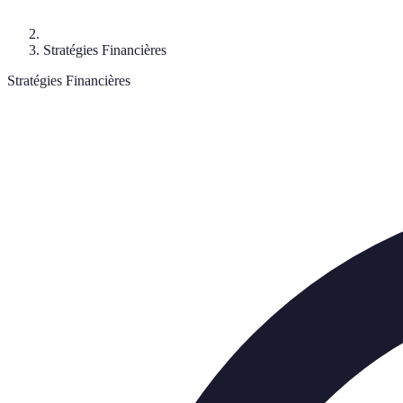
Stratégies Financières
Stratégies Financières