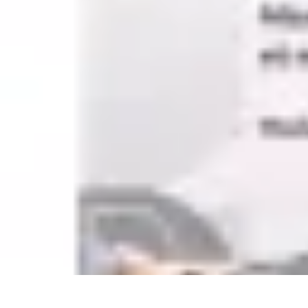
Opportunités Financières
Investissement
Stratégies d'Investissement
Évaluation des Opportunités
Opportunités Financières