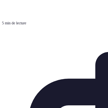
5 min de lecture