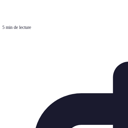
5 min de lecture