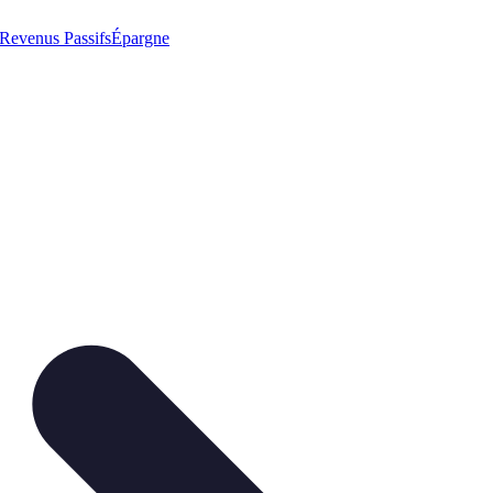
Revenus Passifs
Épargne