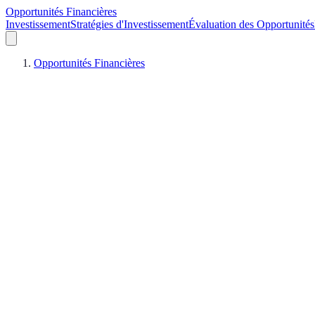
Opportunités Financières
Investissement
Stratégies d'Investissement
Évaluation des Opportunités
Opportunités Financières