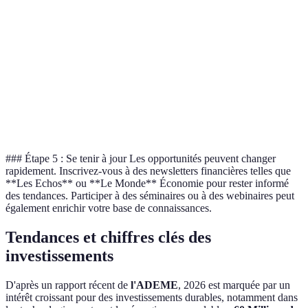
Liquidité
Haute
Moyenne
Basse
Horizon
Court
Long
Long terme
temporel
terme
terme
À
À considérer
Verdict
À éviter
explorer
comme complément
### Étape 5 : Se tenir à jour Les opportunités peuvent changer
rapidement. Inscrivez-vous à des newsletters financières telles que
**Les Echos** ou **Le Monde** Économie pour rester informé
des tendances. Participer à des séminaires ou à des webinaires peut
également enrichir votre base de connaissances.
Tendances et chiffres clés des
investissements
D'après un rapport récent de
l'ADEME
, 2026 est marquée par un
intérêt croissant pour des investissements durables, notamment dans