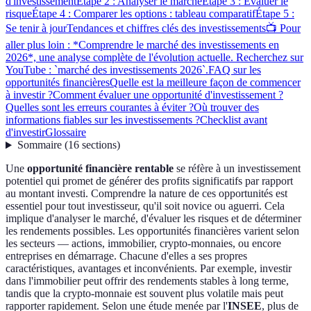
d'investissement
Étape 2 : Analyser le marché
Étape 3 : Évaluer le
risque
Étape 4 : Comparer les options : tableau comparatif
Étape 5 :
Se tenir à jour
Tendances et chiffres clés des investissements
📺 Pour
aller plus loin : *Comprendre le marché des investissements en
2026*, une analyse complète de l'évolution actuelle. Recherchez sur
YouTube : `marché des investissements 2026`.
FAQ sur les
opportunités financières
Quelle est la meilleure façon de commencer
à investir ?
Comment évaluer une opportunité d'investissement ?
Quelles sont les erreurs courantes à éviter ?
Où trouver des
informations fiables sur les investissements ?
Checklist avant
d'investir
Glossaire
Sommaire
(
16
sections
)
Une
opportunité financière rentable
se réfère à un investissement
potentiel qui promet de générer des profits significatifs par rapport
au montant investi. Comprendre la nature de ces opportunités est
essentiel pour tout investisseur, qu'il soit novice ou aguerri. Cela
implique d'analyser le marché, d'évaluer les risques et de déterminer
les rendements possibles. Les opportunités financières varient selon
les secteurs — actions, immobilier, crypto-monnaies, ou encore
entreprises en démarrage. Chacune d'elles a ses propres
caractéristiques, avantages et inconvénients. Par exemple, investir
dans l'immobilier peut offrir des rendements stables à long terme,
tandis que la crypto-monnaie est souvent plus volatile mais peut
rapporter rapidement. Selon une étude menée par l'
INSEE
, plus de