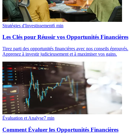
Stratégies d'Investissement
6
min
Les Clés pour Réussir vos Opportunités Financières
Tirez parti des opportunités financières avec nos conseils éprouvés.
Apprenez à investir judicieusement et à maximiser vos gains.
Évaluation et Analyse
7
min
Comment Évaluer les Opportunités Financières