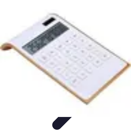
Opportunités Financières
Investissement
Stratégies d'Investissement
Évaluation des
Opportunités
Revenus Passifs
Épargne
Opportunités Financières