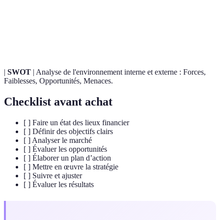
KPI (Key
Indicateurs clés de performance utilisés pour
Performance
mesurer l'efficacité d'une stratégie.
Indicators)
|
SWOT
| Analyse de l'environnement interne et externe : Forces,
Faiblesses, Opportunités, Menaces.
Checklist avant achat
[ ] Faire un état des lieux financier
[ ] Définir des objectifs clairs
[ ] Analyser le marché
[ ] Évaluer les opportunités
[ ] Élaborer un plan d’action
[ ] Mettre en œuvre la stratégie
[ ] Suivre et ajuster
[ ] Évaluer les résultats