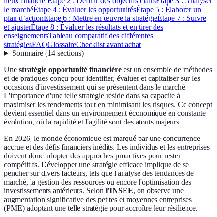
lieux financier
Étape 2 : Définir des objectifs clairs
Étape 3 : Analyser
le marché
Étape 4 : Évaluer les opportunités
Étape 5 : Élaborer un
plan d’action
Étape 6 : Mettre en œuvre la stratégie
Étape 7 : Suivre
et ajuster
Étape 8 : Évaluer les résultats et en tirer des
enseignements
Tableau comparatif des différentes
stratégies
FAQ
Glossaire
Checklist avant achat
Sommaire
(
14
sections
)
Une
stratégie opportunité financière
est un ensemble de méthodes
et de pratiques conçu pour identifier, évaluer et capitaliser sur les
occasions d'investissement qui se présentent dans le marché.
L'importance d'une telle stratégie réside dans sa capacité à
maximiser les rendements tout en minimisant les risques. Ce concept
devient essentiel dans un environnement économique en constante
évolution, où la rapidité et l'agilité sont des atouts majeurs.
En 2026, le monde économique est marqué par une concurrence
accrue et des défis financiers inédits. Les individus et les entreprises
doivent donc adopter des approches proactives pour rester
compétitifs. Développer une stratégie efficace implique de se
pencher sur divers facteurs, tels que l'analyse des tendances de
marché, la gestion des ressources ou encore l'optimisation des
investissements antérieurs. Selon
l'INSEE
, on observe une
augmentation significative des petites et moyennes entreprises
(PME) adoptant une telle stratégie pour accroître leur résilience.