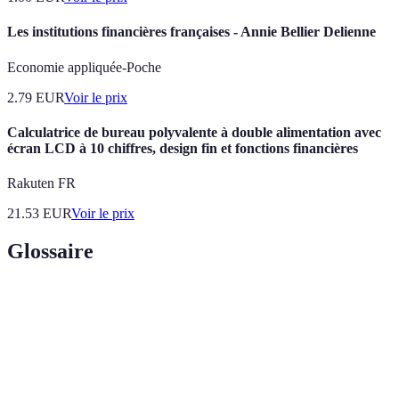
Les institutions financières françaises - Annie Bellier Delienne
Economie appliquée-Poche
2.79
EUR
Voir le prix
Calculatrice de bureau polyvalente à double alimentation avec
écran LCD à 10 chiffres, design fin et fonctions financières
Rakuten FR
21.53
EUR
Voir le prix
Glossaire
Terme
Définition
Ensemble des actions planifiées pour gérer les
Stratégie
ressources monétaires et atteindre des objectifs
financière
financiers.