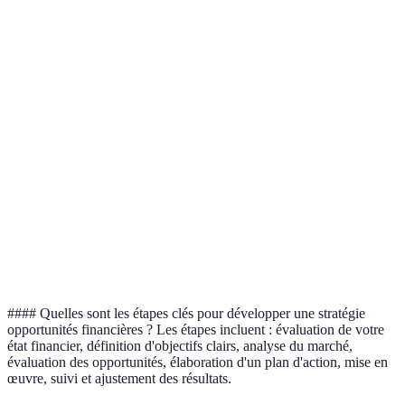
Risque
Faible
Élevé
plus
sécurisante
Stratégie B
Rendement
5%
15%
plus
potentiel
lucrative
Stratégie A
Durée de
Court
Long terme
plus à court
l'investissement
terme
terme
Stratégie A
Flexibilité
Élevée
Faible
plus
adaptable
#### Quelles sont les étapes clés pour développer une stratégie
opportunités financières ? Les étapes incluent : évaluation de votre
état financier, définition d'objectifs clairs, analyse du marché,
évaluation des opportunités, élaboration d'un plan d'action, mise en
œuvre, suivi et ajustement des résultats.