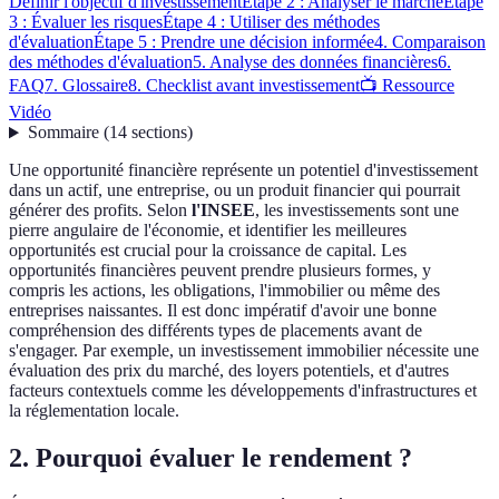
Définir l'objectif d'investissement
Étape 2 : Analyser le marché
Étape
3 : Évaluer les risques
Étape 4 : Utiliser des méthodes
d'évaluation
Étape 5 : Prendre une décision informée
4. Comparaison
des méthodes d'évaluation
5. Analyse des données financières
6.
FAQ
7. Glossaire
8. Checklist avant investissement
📺 Ressource
Vidéo
Sommaire
(
14
sections
)
Une opportunité financière représente un potentiel d'investissement
dans un actif, une entreprise, ou un produit financier qui pourrait
générer des profits. Selon
l'INSEE
, les investissements sont une
pierre angulaire de l'économie, et identifier les meilleures
opportunités est crucial pour la croissance de capital. Les
opportunités financières peuvent prendre plusieurs formes, y
compris les actions, les obligations, l'immobilier ou même des
entreprises naissantes. Il est donc impératif d'avoir une bonne
compréhension des différents types de placements avant de
s'engager. Par exemple, un investissement immobilier nécessite une
évaluation des prix du marché, des loyers potentiels, et d'autres
facteurs contextuels comme les développements d'infrastructures et
la réglementation locale.
2. Pourquoi évaluer le rendement ?