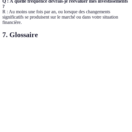
Q : À quelle fréquence devrais-je réévaluer mes investissements
?
R : Au moins une fois par an, ou lorsque des changements
significatifs se produisent sur le marché ou dans votre situation
financière.
7. Glossaire
Terme
Définition
Profit généré par un investissement, souvent
Rendement
exprimé en pourcentage.
Analyse
Méthode d'évaluation qui estime la valeur d'un actif
DCF
en actualisant ses flux de trésorerie futurs.
Rapport entre le prix d'une action et le bénéfice par
Ratio P/E
action, utilisé pour évaluer la valorisation d'une
entreprise.