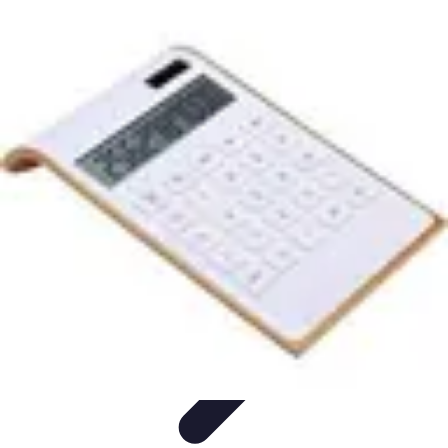
Opportunités Financières
Investissement
Stratégies d'Investissement
Évaluation des
Opportunités
Revenus Passifs
Épargne
Opportunités Financières