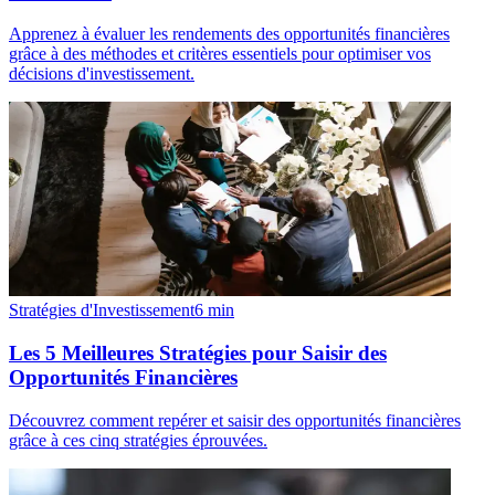
Apprenez à évaluer les rendements des opportunités financières
grâce à des méthodes et critères essentiels pour optimiser vos
décisions d'investissement.
Stratégies d'Investissement
6
min
Les 5 Meilleures Stratégies pour Saisir des
Opportunités Financières
Découvrez comment repérer et saisir des opportunités financières
grâce à ces cinq stratégies éprouvées.