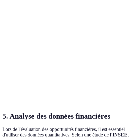
Flux de
Nécessite des
précise du
Utile pour
trésorerie
prévisions
potentiel de
l'immobilier
actualisés
complexes
cash flow
Ne tient pas
Taux de
Facile à
compte des
Pratique pour
rendement
calculer et
risques
les actions
interne
interpréter
externes
Peut être
Basée sur
trompeuse si
des données
Moyenne pour
Analyse
les
du marché,
divers
comparative
comparables
utile pour
investissements
sont mal
l'immobilier
sélectionnés
5. Analyse des données financières
Lors de l'évaluation des opportunités financières, il est essentiel
d'utiliser des données quantitatives. Selon une étude de
l'INSEE
,