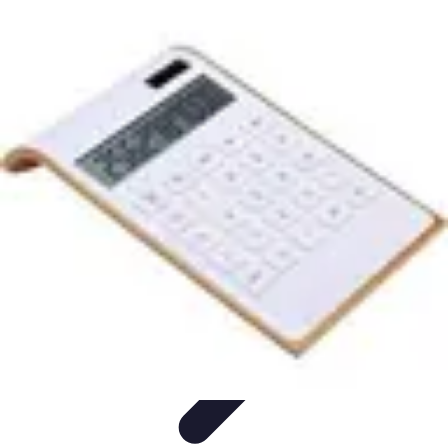
Opportunités Financières
Investissement
Stratégies d'Investissement
Évaluation des
Opportunités
Revenus Passifs
Épargne
Opportunités Financières