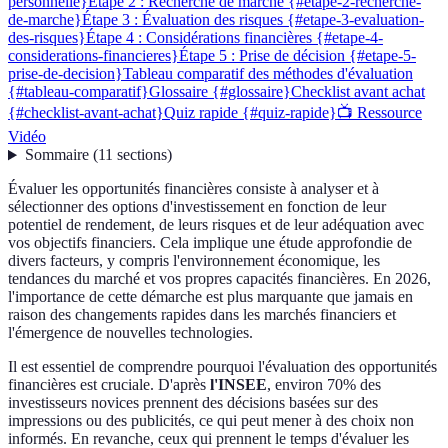
personnelle}
Étape 2 : Recherche de marché {#etape-2-recherche-
de-marche}
Étape 3 : Évaluation des risques {#etape-3-evaluation-
des-risques}
Étape 4 : Considérations financières {#etape-4-
considerations-financieres}
Étape 5 : Prise de décision {#etape-5-
prise-de-decision}
Tableau comparatif des méthodes d'évaluation
{#tableau-comparatif}
Glossaire {#glossaire}
Checklist avant achat
{#checklist-avant-achat}
Quiz rapide {#quiz-rapide}
📺 Ressource
Vidéo
Sommaire
(
11
sections
)
Évaluer les opportunités financières consiste à analyser et à
sélectionner des options d'investissement en fonction de leur
potentiel de rendement, de leurs risques et de leur adéquation avec
vos objectifs financiers. Cela implique une étude approfondie de
divers facteurs, y compris l'environnement économique, les
tendances du marché et vos propres capacités financières. En 2026,
l'importance de cette démarche est plus marquante que jamais en
raison des changements rapides dans les marchés financiers et
l'émergence de nouvelles technologies.
Il est essentiel de comprendre pourquoi l'évaluation des opportunités
financières est cruciale. D'après
l'INSEE
, environ 70% des
investisseurs novices prennent des décisions basées sur des
impressions ou des publicités, ce qui peut mener à des choix non
informés. En revanche, ceux qui prennent le temps d'évaluer les