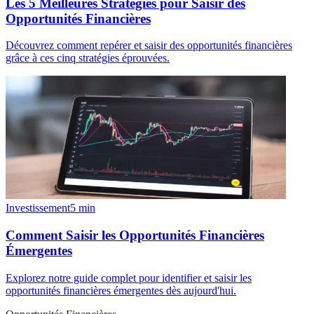
Les 5 Meilleures Stratégies pour Saisir des
Opportunités Financières
Découvrez comment repérer et saisir des opportunités financières
grâce à ces cinq stratégies éprouvées.
Investissement
5
min
Comment Saisir les Opportunités Financières
Émergentes
Explorez notre guide complet pour identifier et saisir les
opportunités financières émergentes dès aujourd'hui.