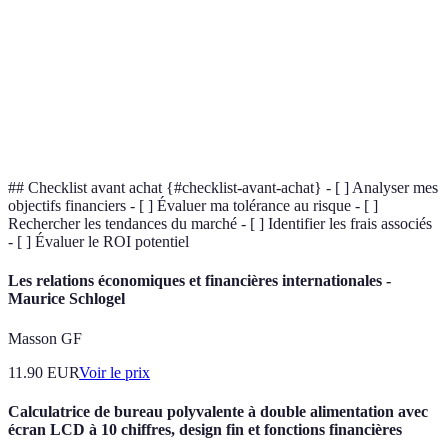
Horizon
La période de temps pendant laquelle un
d'investissement
investissement est prévu pour être détenu.
Retour sur
Une mesure du bénéfice généré par un
investissement
investissement par rapport à son coût.
(ROI)
## Checklist avant achat {#checklist-avant-achat} - [ ] Analyser mes
objectifs financiers - [ ] Évaluer ma tolérance au risque - [ ]
Rechercher les tendances du marché - [ ] Identifier les frais associés
- [ ] Évaluer le ROI potentiel
Les relations économiques et financières internationales -
Maurice Schlogel
Masson GF
11.90
EUR
Voir le prix
Calculatrice de bureau polyvalente à double alimentation avec
écran LCD à 10 chiffres, design fin et fonctions financières