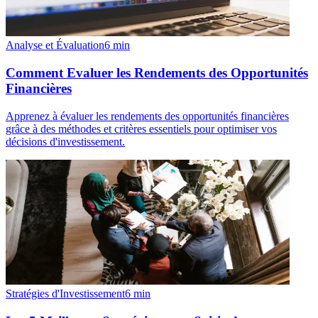
Analyse et Évaluation
6
min
Comment Evaluer les Rendements des Opportunités
Financières
Apprenez à évaluer les rendements des opportunités financières
grâce à des méthodes et critères essentiels pour optimiser vos
décisions d'investissement.
Stratégies d'Investissement
6
min