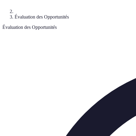
Évaluation des Opportunités
Évaluation des Opportunités