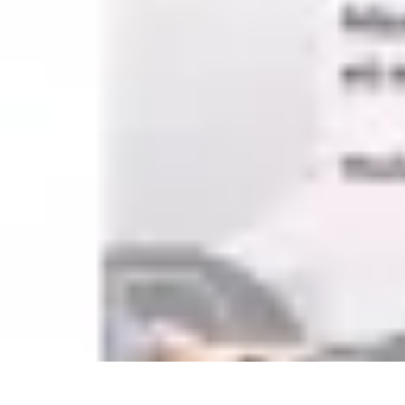
Opportunités Financières
Investissement
Stratégies d'Investissement
Évaluation des Opportunités
Opportunités Financières