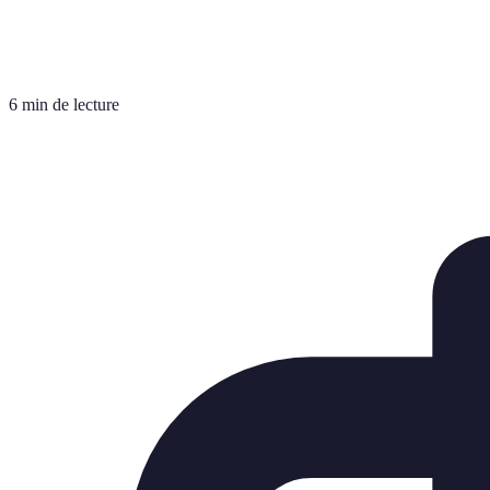
6 min de lecture