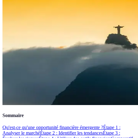
Sommaire
Qu'est-ce qu'une opportunité financière émergente ?
Étape 1 :
Analyser le marché
Étape 2 : Identifier les tendances
Étape 3 :