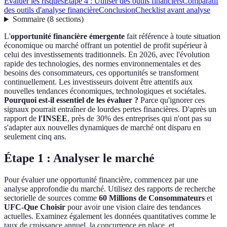
Évaluer les risques
Étape 4 : Utiliser des outils financiers
Comparatif
des outils d'analyse financière
Conclusion
Checklist avant analyse
Sommaire
(
8
sections
)
L'
opportunité financière émergente
fait référence à toute situation
économique ou marché offrant un potentiel de profit supérieur à
celui des investissements traditionnels. En 2026, avec l'évolution
rapide des technologies, des normes environnementales et des
besoins des consommateurs, ces opportunités se transforment
continuellement. Les investisseurs doivent être attentifs aux
nouvelles tendances économiques, technologiques et sociétales.
Pourquoi est-il essentiel de les évaluer ?
Parce qu'ignorer ces
signaux pourrait entraîner de lourdes pertes financières. D'après un
rapport de
l'INSEE
, près de 30% des entreprises qui n'ont pas su
s'adapter aux nouvelles dynamiques de marché ont disparu en
seulement cinq ans.
Étape 1 : Analyser le marché
Pour évaluer une opportunité financière, commencez par une
analyse approfondie du marché. Utilisez des rapports de recherche
sectorielle de sources comme
60 Millions de Consommateurs
et
UFC-Que Choisir
pour avoir une vision claire des tendances
actuelles. Examinez également les données quantitatives comme le
taux de croissance annuel, la concurrence en place, et