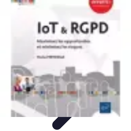
Opportunités Financières
Investissement
Stratégies d'Investissement
Évaluation des
Opportunités
Revenus Passifs
Épargne
Opportunités Financières