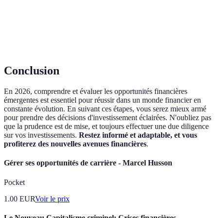
Vérifiez
Support
24/7
Horaires
Non
les
technique
disponible
limités
disponible
services
éclairés
Conclusion
En 2026, comprendre et évaluer les opportunités financières
émergentes est essentiel pour réussir dans un monde financier en
constante évolution. En suivant ces étapes, vous serez mieux armé
pour prendre des décisions d'investissement éclairées. N'oubliez pas
que la prudence est de mise, et toujours effectuer une due diligence
sur vos investissements.
Restez informé et adaptable, et vous
profiterez des nouvelles avenues financières
.
Gérer ses opportunités de carrière - Marcel Husson
Pocket
1.00
EUR
Voir le prix
Le Nouveau Capitalisme criminel: Crises financières,