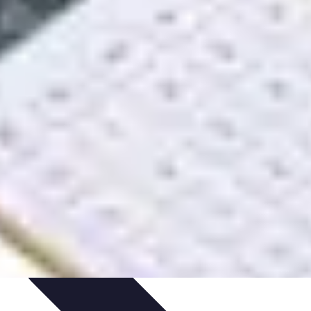
Revenus Passifs
Épargne