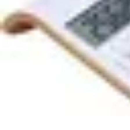
Opportunités Financières
Investissement
Stratégies d'Investissement
Évaluation des Opportunités
Opportunités Financières