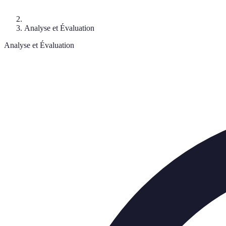
Analyse et Évaluation
Analyse et Évaluation