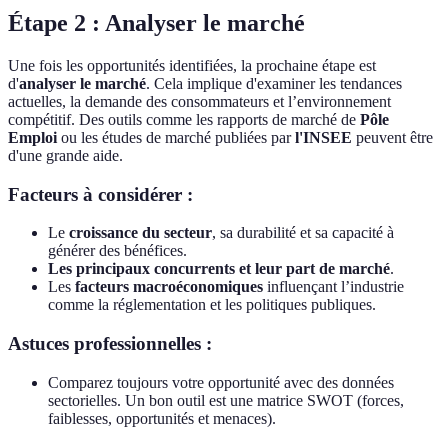
Étape 2 : Analyser le marché
Une fois les opportunités identifiées, la prochaine étape est
d'
analyser le marché
. Cela implique d'examiner les tendances
actuelles, la demande des consommateurs et l’environnement
compétitif. Des outils comme les rapports de marché de
Pôle
Emploi
ou les études de marché publiées par
l'INSEE
peuvent être
d'une grande aide.
Facteurs à considérer :
Le
croissance du secteur
, sa durabilité et sa capacité à
générer des bénéfices.
Les principaux concurrents et leur part de marché
.
Les
facteurs macroéconomiques
influençant l’industrie
comme la réglementation et les politiques publiques.
Astuces professionnelles :
Comparez toujours votre opportunité avec des données
sectorielles. Un bon outil est une matrice SWOT (forces,
faiblesses, opportunités et menaces).