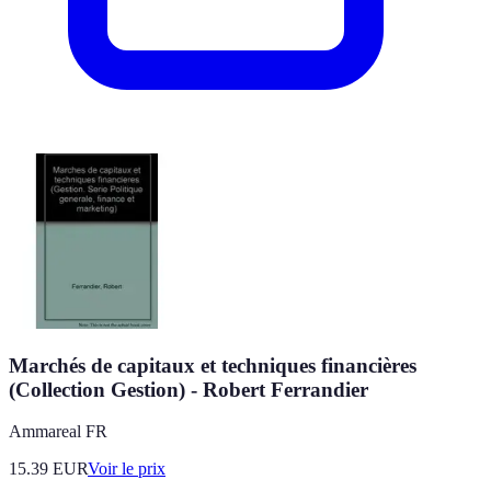
Marchés de capitaux et techniques financières
(Collection Gestion) - Robert Ferrandier
Ammareal FR
15.39
EUR
Voir le prix