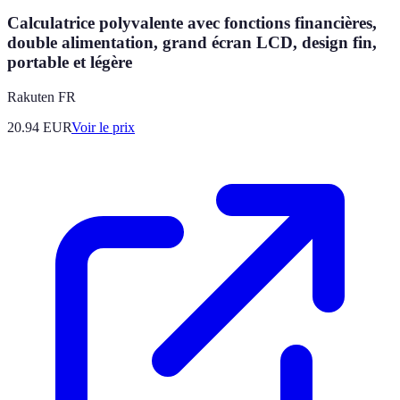
Calculatrice polyvalente avec fonctions financières,
double alimentation, grand écran LCD, design fin,
portable et légère
Rakuten FR
20.94
EUR
Voir le prix