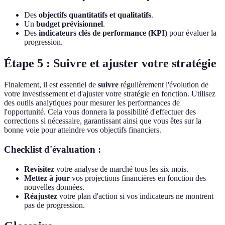
Des
objectifs quantitatifs et qualitatifs
.
Un
budget prévisionnel
.
Des
indicateurs clés de performance (KPI)
pour évaluer la
progression.
Étape 5 : Suivre et ajuster votre stratégie
Finalement, il est essentiel de
suivre
régulièrement l'évolution de
votre investissement et d'ajuster votre stratégie en fonction. Utilisez
des outils analytiques pour mesurer les performances de
l'opportunité. Cela vous donnera la possibilité d'effectuer des
corrections si nécessaire, garantissant ainsi que vous êtes sur la
bonne voie pour atteindre vos objectifs financiers.
Checklist d'évaluation :
Revisitez
votre analyse de marché tous les six mois.
Mettez à jour
vos projections financières en fonction des
nouvelles données.
Réajustez
votre plan d'action si vos indicateurs ne montrent
pas de progression.