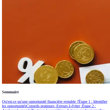
Sommaire
Qu'est-ce qu'une opportunité financière rentable ?
Étape 1 : Identifier
les opportunités
Conseils pratiques :
Erreurs à éviter :
Étape 2 :