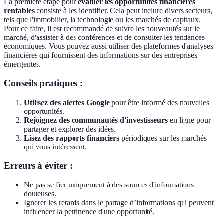
La première étape pour
évaluer les opportunités financières
rentables
consiste à les identifier. Cela peut inclure divers secteurs,
tels que l'immobilier, la technologie ou les marchés de capitaux.
Pour ce faire, il est recommandé de suivre les nouveautés sur le
marché, d'assister à des conférences et de consulter les tendances
économiques. Vous pouvez aussi utiliser des plateformes d'analyses
financières qui fournissent des informations sur des entreprises
émergentes.
Conseils pratiques :
Utilisez des alertes Google
pour être informé des nouvelles
opportunités.
Rejoignez des communautés d'investisseurs
en ligne pour
partager et explorer des idées.
Lisez des rapports financiers
périodiques sur les marchés
qui vous intéressent.
Erreurs à éviter :
Ne pas se fier uniquement à des sources d'informations
douteuses.
Ignorer les retards dans le partage d’informations qui peuvent
influencer la pertinence d'une opportunité.