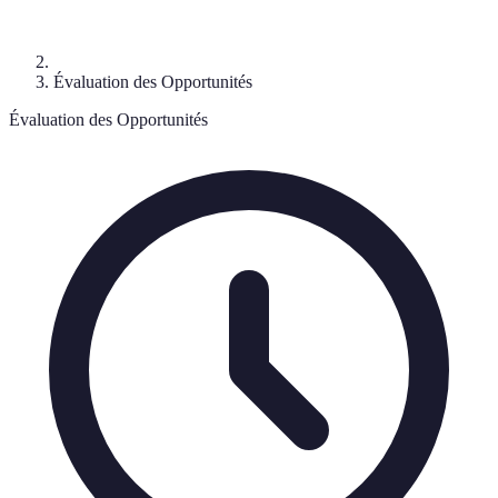
Évaluation des Opportunités
Évaluation des Opportunités