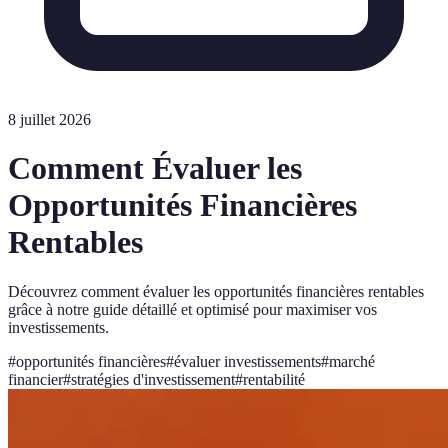
8 juillet 2026
Comment Évaluer les
Opportunités Financières
Rentables
Découvrez comment évaluer les opportunités financières rentables
grâce à notre guide détaillé et optimisé pour maximiser vos
investissements.
#
opportunités financières
#
évaluer investissements
#
marché
financier
#
stratégies d'investissement
#
rentabilité