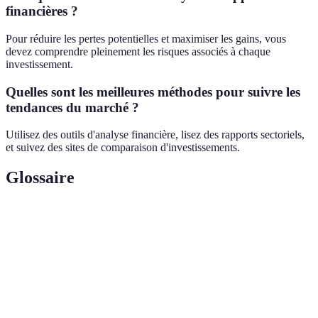
financières ?
Pour réduire les pertes potentielles et maximiser les gains, vous
devez comprendre pleinement les risques associés à chaque
investissement.
Quelles sont les meilleures méthodes pour suivre les
tendances du marché ?
Utilisez des outils d'analyse financière, lisez des rapports sectoriels,
et suivez des sites de comparaison d'investissements.
Glossaire
Terme
Définition
Évaluation
Processus d'analyse des dangers financiers et
des risques
opérationnels associés à un investissement.
Stratégie de réduire les risques en répartissant les
Diversification
investissements sur différentes classes d'actifs.