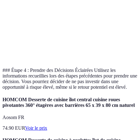
Risque associé
Élevé
Modéré
Faible
Temps
1 an
3 ans
6 mois
d'engagement
Réputation de
Élevée
Faible
Élevée
l'entreprise
### Étape 4 : Prendre des Décisions Éclairées Utilisez les
informations recueillies lors des étapes précédentes pour prendre une
décision. Vous pourriez décider de ne pas investir dans une
opportunité à risque élevé, même si le retour potentiel est élevé.
HOMCOM Desserte de cuisine îlot central cuisine roues
pivotantes 360° étagères avec barrières 65 x 39 x 80 cm naturel
Aosom FR
74.90
EUR
Voir le prix