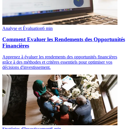
Analyse et Évaluation
6
min
Comment Evaluer les Rendements des Opportunités
Financières
Apprenez à évaluer les rendements des opportunités financières
grâce à des méthodes et critères essentiels pour optimiser vos
décisions d'investissement.
Stratégies d'Investissement
6
min