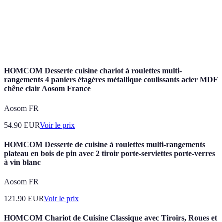
Retour sur
Mesure de la performance d'un investissement
investissement
exprimée en pourcentage du bénéfice par rapport
(ROI)
à l'investissement initial.
HOMCOM Desserte cuisine chariot à roulettes multi-
rangements 4 paniers étagères métallique coulissants acier MDF
chêne clair Aosom France
Aosom FR
54.90
EUR
Voir le prix
HOMCOM Desserte de cuisine à roulettes multi-rangements
plateau en bois de pin avec 2 tiroir porte-serviettes porte-verres
à vin blanc
Aosom FR
121.90
EUR
Voir le prix
HOMCOM Chariot de Cuisine Classique avec Tiroirs, Roues et