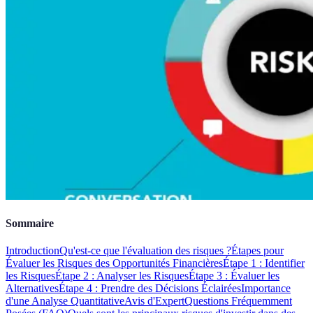
Sommaire
Introduction
Qu'est-ce que l'évaluation des risques ?
Étapes pour
Évaluer les Risques des Opportunités Financières
Étape 1 : Identifier
les Risques
Étape 2 : Analyser les Risques
Étape 3 : Évaluer les
Alternatives
Étape 4 : Prendre des Décisions Éclairées
Importance
d'une Analyse Quantitative
Avis d'Expert
Questions Fréquemment