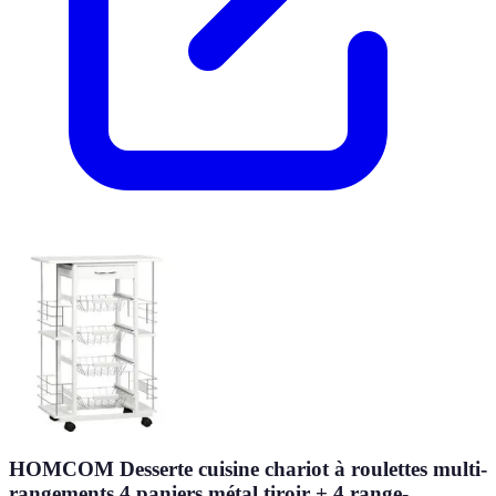
HOMCOM Desserte cuisine chariot à roulettes multi-
rangements 4 paniers métal tiroir + 4 range-