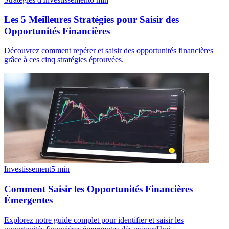
Les 5 Meilleures Stratégies pour Saisir des
Opportunités Financières
Découvrez comment repérer et saisir des opportunités financières
grâce à ces cinq stratégies éprouvées.
Investissement
5
min
Comment Saisir les Opportunités Financières
Émergentes
Explorez notre guide complet pour identifier et saisir les