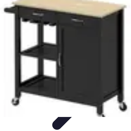
Opportunités Financières
Investissement
Stratégies d'Investissement
Évaluation des
Opportunités
Revenus Passifs
Épargne
Opportunités Financières