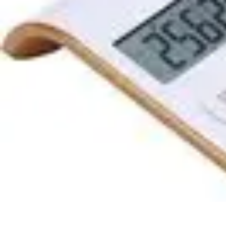
Opportunités Financières
Investissement
Stratégies d'Investissement
Évaluation des Opportunités
Opportunités Financières