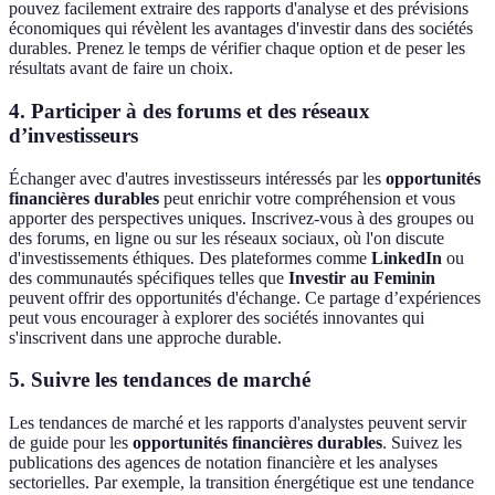
pouvez facilement extraire des rapports d'analyse et des prévisions
économiques qui révèlent les avantages d'investir dans des sociétés
durables. Prenez le temps de vérifier chaque option et de peser les
résultats avant de faire un choix.
4.
Participer à des forums et des réseaux
d’investisseurs
Échanger avec d'autres investisseurs intéressés par les
opportunités
financières durables
peut enrichir votre compréhension et vous
apporter des perspectives uniques. Inscrivez-vous à des groupes ou
des forums, en ligne ou sur les réseaux sociaux, où l'on discute
d'investissements éthiques. Des plateformes comme
LinkedIn
ou
des communautés spécifiques telles que
Investir au Feminin
peuvent offrir des opportunités d'échange. Ce partage d’expériences
peut vous encourager à explorer des sociétés innovantes qui
s'inscrivent dans une approche durable.
5.
Suivre les tendances de marché
Les tendances de marché et les rapports d'analystes peuvent servir
de guide pour les
opportunités financières durables
. Suivez les
publications des agences de notation financière et les analyses
sectorielles. Par exemple, la transition énergétique est une tendance