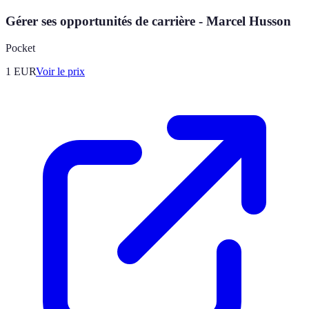
Gérer ses opportunités de carrière - Marcel Husson
Pocket
1
EUR
Voir le prix