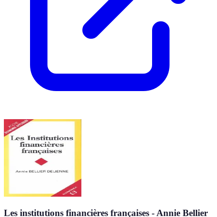
Les institutions financières françaises - Annie Bellier