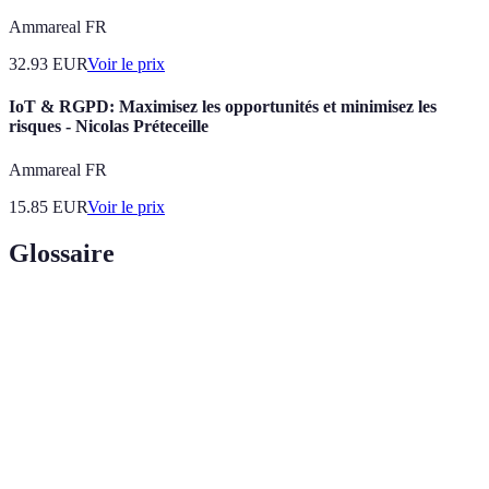
Ammareal FR
32.93
EUR
Voir le prix
IoT & RGPD: Maximisez les opportunités et minimisez les
risques - Nicolas Préteceille
Ammareal FR
15.85
EUR
Voir le prix
Glossaire
Terme
Définition
Ensemble de normes sur le comportement
Critères ESG
environnemental, social et de gouvernance d'une
entreprise
Investissements alignés avec des valeurs morales
Investissements