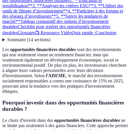
des opportunités financières durables
1. **Éducation et
sensibilisation**
2. **Analyser les critères ESG**
3. **Utiliser des
outils de filtrage d’investissement**
4. **Participer à des forums et
des réseaux d’investisseurs**
5. **Suivre les tendances de
marché**
Tableau comparatif des options d’investissement
durables
Checklist pour repérer des opportunités financières
durables
Glossaire
📺 Ressource Vidéo
Quiz rapide :
Conclusion
Sommaire
(
14
sections
)
Les
opportunités financières durables
sont des investissements
qui non seulement visent un rendement financier, mais qui
soutiennent également un développement économique, social et
environnemental positif. De plus en plus, les investisseurs cherchent
à aligner leurs valeurs personnelles avec leurs décisions
d'investissement. Selon
l'ADEME
, le marché des investissements
socialement responsables a connu une croissance de 15% en 2025,
prouvant ainsi la tendance vers des pratiques d'investissement
éthiques.
Pourquoi investir dans des opportunités financières
durables ?
Le choix d'investir dans des
opportunités financières durables
ne
se limite pas seulement à des gains financiers. Cette approche permet