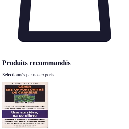
Produits recommandés
Sélectionnés par nos experts