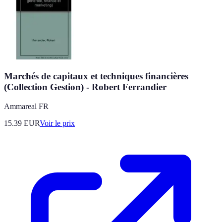
Marchés de capitaux et techniques financières
(Collection Gestion) - Robert Ferrandier
Ammareal FR
15.39
EUR
Voir le prix