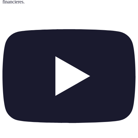
financieres
.