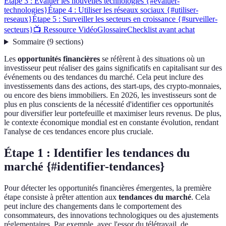
Étape 3 : Évaluer les nouvelles technologies {#evaluer-
technologies}
Étape 4 : Utiliser les réseaux sociaux {#utiliser-
reseaux}
Étape 5 : Surveiller les secteurs en croissance {#surveiller-
secteurs}
📺 Ressource Vidéo
Glossaire
Checklist avant achat
Sommaire
(
9
sections
)
Les
opportunités financières
se réfèrent à des situations où un
investisseur peut réaliser des gains significatifs en capitalisant sur des
événements ou des tendances du marché. Cela peut inclure des
investissements dans des actions, des start-ups, des crypto-monnaies,
ou encore des biens immobiliers. En 2026, les investisseurs sont de
plus en plus conscients de la nécessité d'identifier ces opportunités
pour diversifier leur portefeuille et maximiser leurs revenus. De plus,
le contexte économique mondial est en constante évolution, rendant
l'analyse de ces tendances encore plus cruciale.
Étape 1 : Identifier les tendances du
marché {#identifier-tendances}
Pour détecter les opportunités financières émergentes, la première
étape consiste à prêter attention aux
tendances du marché
. Cela
peut inclure des changements dans le comportement des
consommateurs, des innovations technologiques ou des ajustements
réglementaires. Par exemple, avec l'essor du télétravail, de