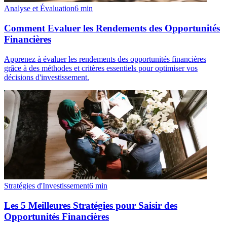
Analyse et Évaluation
6
min
Comment Evaluer les Rendements des Opportunités
Financières
Apprenez à évaluer les rendements des opportunités financières
grâce à des méthodes et critères essentiels pour optimiser vos
décisions d'investissement.
Stratégies d'Investissement
6
min
Les 5 Meilleures Stratégies pour Saisir des
Opportunités Financières