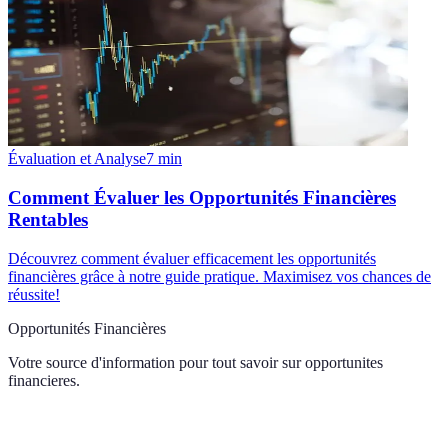
Évaluation et Analyse
7
min
Comment Évaluer les Opportunités Financières
Rentables
Découvrez comment évaluer efficacement les opportunités
financières grâce à notre guide pratique. Maximisez vos chances de
réussite!
Opportunités Financières
Votre source d'information pour tout savoir sur
opportunites
financieres
.