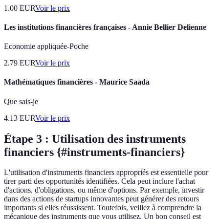
1.00
EUR
Voir le prix
Les institutions financières françaises - Annie Bellier Delienne
Economie appliquée-Poche
2.79
EUR
Voir le prix
Mathématiques financières - Maurice Saada
Que sais-je
4.13
EUR
Voir le prix
Étape 3 : Utilisation des instruments
financiers {#instruments-financiers}
L'utilisation d'instruments financiers appropriés est essentielle pour
tirer parti des opportunités identifiées. Cela peut inclure l'achat
d'actions, d'obligations, ou même d'options. Par exemple, investir
dans des actions de startups innovantes peut générer des retours
importants si elles réussissent. Toutefois, veillez à comprendre la
mécanique des instruments que vous utilisez. Un bon conseil est