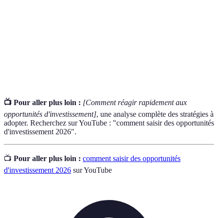
Instruments
Outils de placement comme des actions ou des
financiers
obligations utilisés pour générer des rendements.
Mesure du profit généré par rapport à
Rentabilité
l'investissement initial.
📺 Pour aller plus loin :
[Comment réagir rapidement aux
opportunités d'investissement]
, une analyse complète des stratégies à
adopter. Recherchez sur YouTube : "comment saisir des opportunités
d'investissement 2026".
📺
Pour aller plus loin :
comment saisir des opportunités
d'investissement 2026
sur YouTube