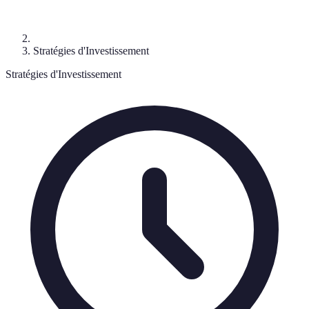
Stratégies d'Investissement
Stratégies d'Investissement