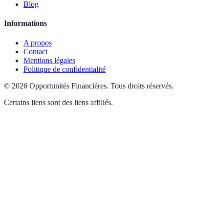
Blog
Informations
A propos
Contact
Mentions légales
Politique de confidentialité
©
2026
Opportunités Financières
.
Tous droits réservés.
Certains liens sont des liens affiliés.