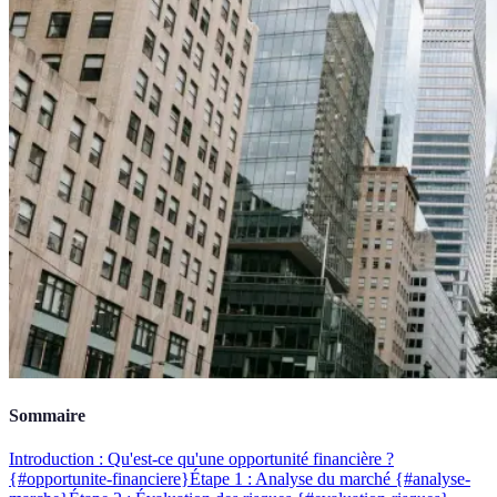
Sommaire
Introduction : Qu'est-ce qu'une opportunité financière ?
{#opportunite-financiere}
Étape 1 : Analyse du marché {#analyse-