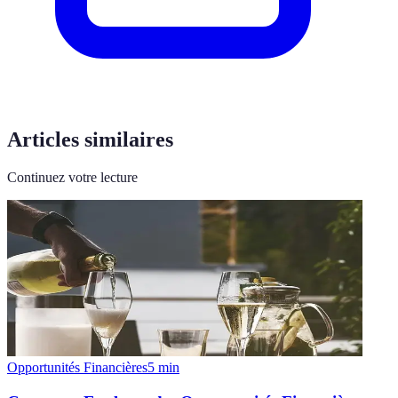
Articles similaires
Continuez votre lecture
Opportunités Financières
5
min