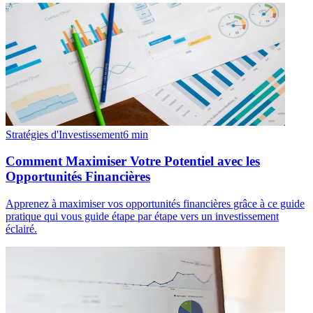
Stratégies d'Investissement
6
min
Comment Maximiser Votre Potentiel avec les
Opportunités Financières
Apprenez à maximiser vos opportunités financières grâce à ce guide
pratique qui vous guide étape par étape vers un investissement
éclairé.