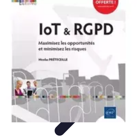
Opportunités Financières
Investissement
Stratégies d'Investissement
Évaluation des
Opportunités
Revenus Passifs
Épargne
Opportunités Financières