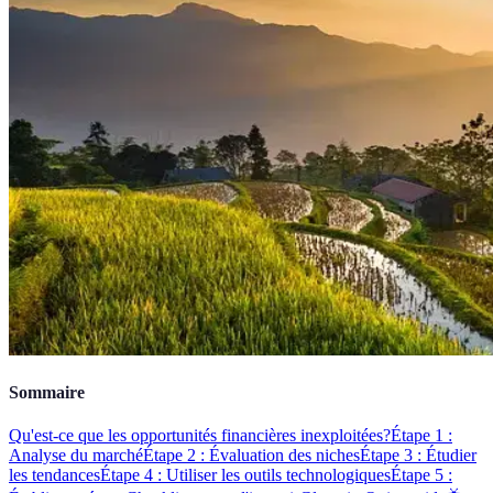
Sommaire
Qu'est-ce que les opportunités financières inexploitées?
Étape 1 :
Analyse du marché
Étape 2 : Évaluation des niches
Étape 3 : Étudier
les tendances
Étape 4 : Utiliser les outils technologiques
Étape 5 :