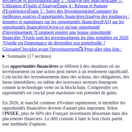
Recherche et Information
Étape 2 : Analyse des Marchés
Étape 3 :
Utilisation d'Outils d'Analyse
Étape 4 : Réseau et Partage
d'Expériences
Étape 5 : Suivi des Investissements
Comparer les
meilleures sources d'opportunités financières
Analyse des tendances :
données et statistiques sur les opportunités financières
FAQ sur les
opportunités financières
Qu'est-ce qu'une opportunité
d'investissement ?
Comment repérer une bonne opportunité
financière ?
Quels sont les investissements les plus rentables en 2026
?
Quelle est l'importance de diversifier son portefeuille ?
Glossaire
Checklist avant l'investissement
📺 Pour aller plus loin :
Sommaire
(
17
sections
)
Les
opportunités financières
se réfèrent à des situations où un
investissement ou une action peut mener à un rendement significatif.
Cela inclut des investissements dans des actions, des obligations, des
biens immobiliers, ou même des nouveaux secteurs émergents
comme la technologie verte ou la blockchain. Comprendre ces
opportunités est crucial pour maximiser son potentiel de gains.
En 2026, le marché continue d'évoluer rapidement, et identifier les
opportunités financières devient d'autant plus important. Selon
l'
INSEE
, plus de 60% des Français investissent désormais dans des
placements financiers. Le défi consiste à faire le bon choix parmi
une multitude d'options.