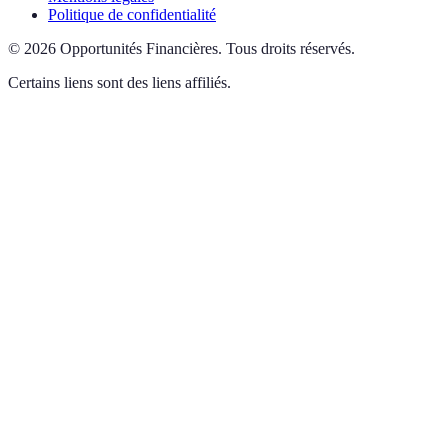
Politique de confidentialité
©
2026
Opportunités Financières
.
Tous droits réservés.
Certains liens sont des liens affiliés.