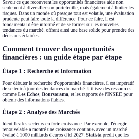
Savoir ce que recouvrent les opportunités financières aide non
seulement à diversifier son portefeuille, mais également à limiter les
risques. Dans un monde où presque tout est volatile, une évaluation
prudente peut faire toute la différence. Pour ce faire, il est
fondamental d'être informé et de se former sur les nouvelles
tendances du marché, offrant ainsi une base solide pour prendre des
décisions éclairées.
Comment trouver des opportunités
financières : un guide étape par étape
Étape 1 : Recherche et Information
Pour débuter la recherche d'opportunités financières, il est impératif
de se tenir à jour des tendances du marché. Utilisez des ressources
comme
Les Echos
,
Boursorama
, et les rapports de l'
INSEE
pour
obtenir des informations fiables.
Étape 2 : Analyse des Marchés
Identifiez les secteurs en forte croissance. Par exemple, l'énergie
renouvelable a montré une croissance continue, avec un marché
évalué à 1000 milliards d'euros d'ici 2027.
Statista
prédit que les