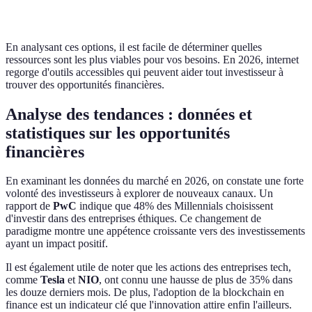
varié
En analysant ces options, il est facile de déterminer quelles
ressources sont les plus viables pour vos besoins. En 2026, internet
regorge d'outils accessibles qui peuvent aider tout investisseur à
trouver des opportunités financières.
Analyse des tendances : données et
statistiques sur les opportunités
financières
En examinant les données du marché en 2026, on constate une forte
volonté des investisseurs à explorer de nouveaux canaux. Un
rapport de
PwC
indique que 48% des Millennials choisissent
d'investir dans des entreprises éthiques. Ce changement de
paradigme montre une appétence croissante vers des investissements
ayant un impact positif.
Il est également utile de noter que les actions des entreprises tech,
comme
Tesla
et
NIO
, ont connu une hausse de plus de 35% dans
les douze derniers mois. De plus, l'adoption de la blockchain en
finance est un indicateur clé que l'innovation attire enfin l'ailleurs.