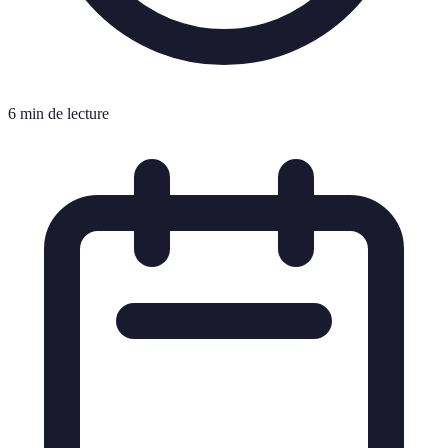
6 min de lecture