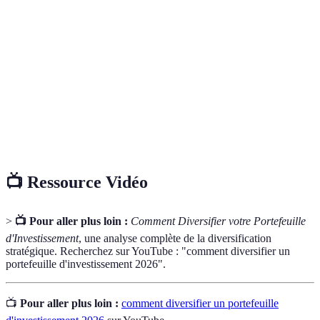
Portefeuille
Un ensemble d'actifs financiers détenus par un
d'investissement
investisseur.
Stratégie d'investissement qui consiste à
Diversification
répartir les actifs pour minimiser les risques.
Le profit ou la perte d'un investissement par
Rendement
rapport à son coût initial.
📺 Ressource Vidéo
>
📺 Pour aller plus loin :
Comment Diversifier votre Portefeuille
d'Investissement
, une analyse complète de la diversification
stratégique. Recherchez sur YouTube : "comment diversifier un
portefeuille d'investissement 2026".
📺
Pour aller plus loin :
comment diversifier un portefeuille