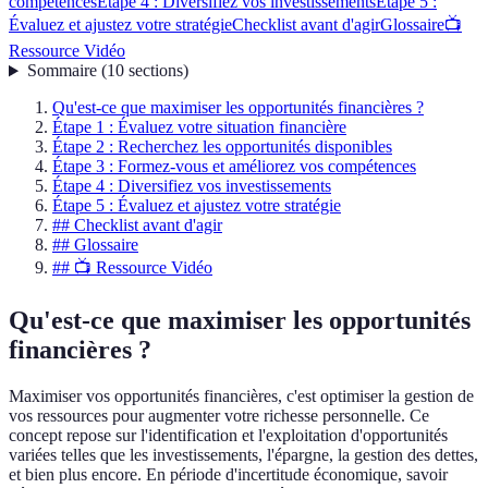
compétences
Étape 4 : Diversifiez vos investissements
Étape 5 :
Évaluez et ajustez votre stratégie
Checklist avant d'agir
Glossaire
📺
Ressource Vidéo
Sommaire
(
10
sections
)
Qu'est-ce que maximiser les opportunités financières ?
Étape 1 : Évaluez votre situation financière
Étape 2 : Recherchez les opportunités disponibles
Étape 3 : Formez-vous et améliorez vos compétences
Étape 4 : Diversifiez vos investissements
Étape 5 : Évaluez et ajustez votre stratégie
## Checklist avant d'agir
## Glossaire
## 📺 Ressource Vidéo
Qu'est-ce que maximiser les opportunités
financières ?
Maximiser vos opportunités financières, c'est optimiser la gestion de
vos ressources pour augmenter votre richesse personnelle. Ce
concept repose sur l'identification et l'exploitation d'opportunités
variées telles que les investissements, l'épargne, la gestion des dettes,
et bien plus encore. En période d'incertitude économique, savoir