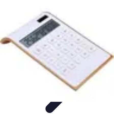
Opportunités Financières
Investissement
Stratégies d'Investissement
Évaluation des
Opportunités
Revenus Passifs
Épargne
Opportunités Financières