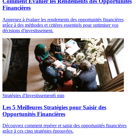
Comment Evaluer les Rendements des Opportunités
Financières
Apprenez à évaluer les rendements des opportunités financières
grâce à des méthodes et critères essentiels pour optimiser vos
décisions d'investissement.
Stratégies d'Investissement
6
min
Les 5 Meilleures Stratégies pour Saisir des
Opportunités Financières
Découvrez comment repérer et saisir des opportunités financières
grâce à ces cinq stratégies éprouvées.