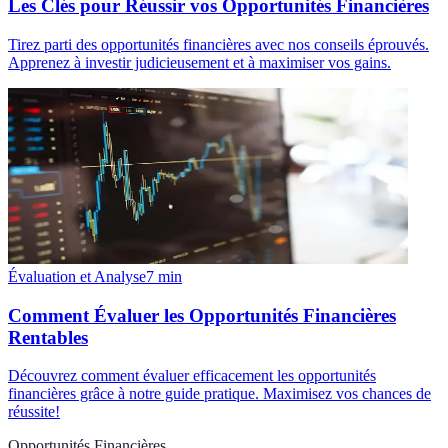
Les Clés pour Réussir vos Opportunités Financières
Tirez parti des opportunités financières avec nos conseils éprouvés.
Apprenez à investir judicieusement et à maximiser vos gains.
Évaluation et Analyse
7
min
Comment Évaluer les Opportunités Financières
Rentables
Découvrez comment évaluer efficacement les opportunités
financières grâce à notre guide pratique. Maximisez vos chances de
réussite!
Opportunités Financières