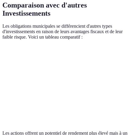
Comparaison avec d'autres
Investissements
Les obligations municipales se différencient d'autres types
d'investissements en raison de leurs avantages fiscaux et de leur
faible risque. Voici un tableau comparatif :
Critère
Obligations Municipales
Actions
Comptes É
Risque
Faible
Élevé
Très faible
Avantages
Oui
Non
Oui
fiscaux
Rendement
Moyen
Elevé
Bas
Liquidité
Moyenne
Élevée
Très élevée
Les actions offrent un potentiel de rendement plus élevé mais à un