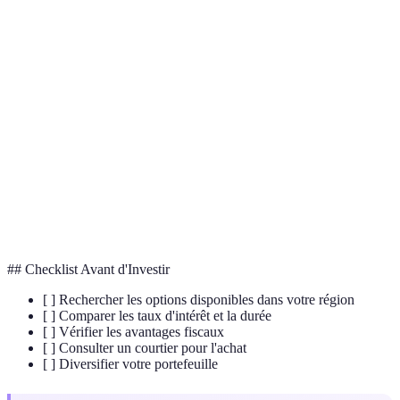
Terme
Définition
Obligation
Titre de créance émis par une entité locale pour
Municipale
financer des projets.
Exonération
Réduction ou suppression d'impôts sur certains
Fiscale
revenus ou opérations.
Taux
Pourcentage que l'investisseur gagne annuellement
d'Intérêt
sur un prêt ou une obligation.
## Checklist Avant d'Investir
[ ] Rechercher les options disponibles dans votre région
[ ] Comparer les taux d'intérêt et la durée
[ ] Vérifier les avantages fiscaux
[ ] Consulter un courtier pour l'achat
[ ] Diversifier votre portefeuille