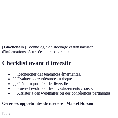
Entreprises utilisant la technologie pour améliorer les
Fintech
services financiers.
Investissement Socialement Responsable, qui favorise
ISR
des pratiques durables.
|
Blockchain
| Technologie de stockage et transmission
d'informations sécurisées et transparentes.
Checklist avant d'investir
[ ] Rechercher des tendances émergentes.
[ ] Évaluer votre tolérance au risque.
[ ] Créer un portefeuille diversifié.
[ ] Suivre l'évolution des investissements choisis.
[ ] Assister à des webinaires ou des conférences pertinentes.
Gérer ses opportunités de carrière - Marcel Husson
Pocket