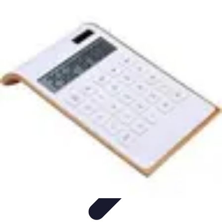
Opportunités Financières
Investissement
Stratégies d'Investissement
Évaluation des
Opportunités
Revenus Passifs
Épargne
Opportunités Financières