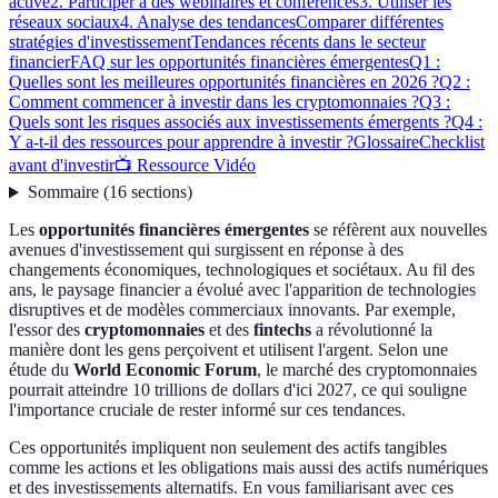
active
2. Participer à des webinaires et conférences
3. Utiliser les
réseaux sociaux
4. Analyse des tendances
Comparer différentes
stratégies d'investissement
Tendances récents dans le secteur
financier
FAQ sur les opportunités financières émergentes
Q1 :
Quelles sont les meilleures opportunités financières en 2026 ?
Q2 :
Comment commencer à investir dans les cryptomonnaies ?
Q3 :
Quels sont les risques associés aux investissements émergents ?
Q4 :
Y a-t-il des ressources pour apprendre à investir ?
Glossaire
Checklist
avant d'investir
📺 Ressource Vidéo
Sommaire
(
16
sections
)
Les
opportunités financières émergentes
se réfèrent aux nouvelles
avenues d'investissement qui surgissent en réponse à des
changements économiques, technologiques et sociétaux. Au fil des
ans, le paysage financier a évolué avec l'apparition de technologies
disruptives et de modèles commerciaux innovants. Par exemple,
l'essor des
cryptomonnaies
et des
fintechs
a révolutionné la
manière dont les gens perçoivent et utilisent l'argent. Selon une
étude du
World Economic Forum
, le marché des cryptomonnaies
pourrait atteindre 10 trillions de dollars d'ici 2027, ce qui souligne
l'importance cruciale de rester informé sur ces tendances.
Ces opportunités impliquent non seulement des actifs tangibles
comme les actions et les obligations mais aussi des actifs numériques
et des investissements alternatifs. En vous familiarisant avec ces