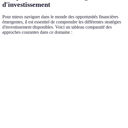
d'investissement
Pour mieux naviguer dans le monde des opportunités financières
émergentes, il est essentiel de comprendre les différentes stratégies
d'investissement disponibles. Voici un tableau comparatif des
approches courantes dans ce domaine :
Stratégie d'investissement
Avantages
Inconvénients
Rendements
Investissement direct
potentiels
Risques élevés
(actions, biens)
élevés
Accès facile à
Volatilité
Investissement en fintech
de nouveaux
accrue
marchés
Possibilités de
Instabilité du
Cryptomonnaies
gains rapides
marché