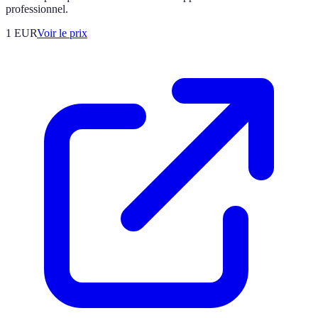
professionnel.
1
EUR
Voir le prix