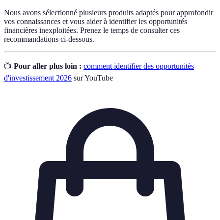
Nous avons sélectionné plusieurs produits adaptés pour approfondir
vos connaissances et vous aider à identifier les opportunités
financières inexploitées. Prenez le temps de consulter ces
recommandations ci-dessous.
📺
Pour aller plus loin :
comment identifier des opportunités
d'investissement 2026
sur YouTube