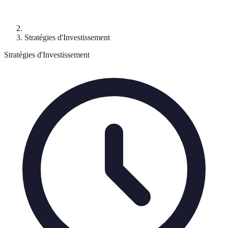
Stratégies d'Investissement
Stratégies d'Investissement