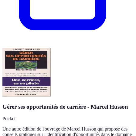
Gérer ses opportunités de carrière - Marcel Husson
Pocket
Une autre édition de l'ouvrage de Marcel Husson qui propose des
conseils pratiques sur l'identification d'opportunités dans le domaine