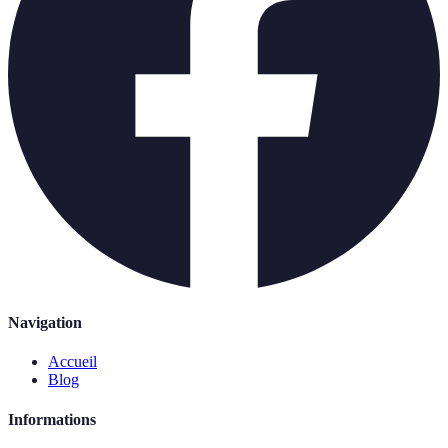
Navigation
Accueil
Blog
Informations