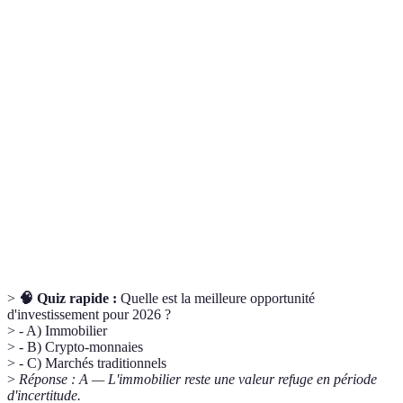
Terme
Définition
Opportunités
Situations d'investissement qui peuvent offrir
financières
des retours intéressants.
Actifs qui ne sont pas des actions ou
Investissements
obligations, comme l'art ou les crypto-
alternatifs
monnaies.
Partenariat
Collaboration entre deux ou plusieurs parties
stratégique
pour atteindre des objectifs communs.
>
🧠 Quiz rapide :
Quelle est la meilleure opportunité
d'investissement pour 2026 ?
> - A) Immobilier
> - B) Crypto-monnaies
> - C) Marchés traditionnels
>
Réponse : A — L'immobilier reste une valeur refuge en période
d'incertitude.