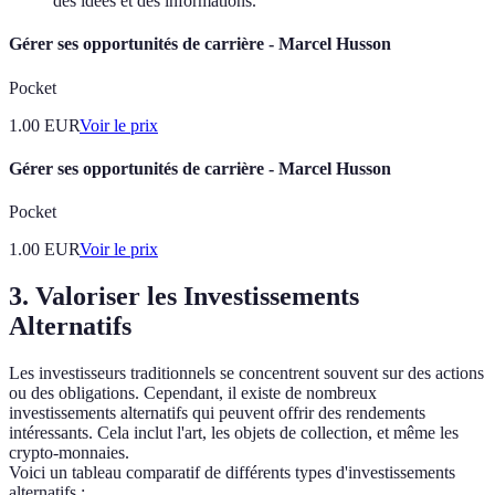
des idées et des informations.
Gérer ses opportunités de carrière - Marcel Husson
Pocket
1.00
EUR
Voir le prix
Gérer ses opportunités de carrière - Marcel Husson
Pocket
1.00
EUR
Voir le prix
3. Valoriser les Investissements
Alternatifs
Les investisseurs traditionnels se concentrent souvent sur des actions
ou des obligations. Cependant, il existe de nombreux
investissements alternatifs qui peuvent offrir des rendements
intéressants. Cela inclut l'art, les objets de collection, et même les
crypto-monnaies.
Voici un tableau comparatif de différents types d'investissements
alternatifs :