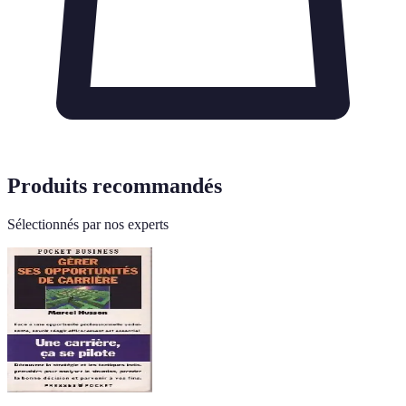
Produits recommandés
Sélectionnés par nos experts