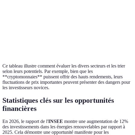
IA
20% par an
Concurrence
Auto
Leas
Cryptomonnaies
25% par an
Volatilité
cryp
Santé
18% par an
Sécurité
Diag
(télémédecine)
Ce tableau illustre comment évaluer les divers secteurs et les trier
selon leurs potentiels. Par exemple, bien que les
**cryptomonnaies** puissent offrir des hauts rendements, leurs
fluctuations de prix importantes peuvent présenter des dangers pour
les investisseurs novices.
Statistiques clés sur les opportunités
financières
En 2026, le rapport de l'
INSEE
montre une augmentation de 12%
des investissements dans les énergies renouvelables par rapport à
2025. Cela démontre une opportunité manifeste pour les