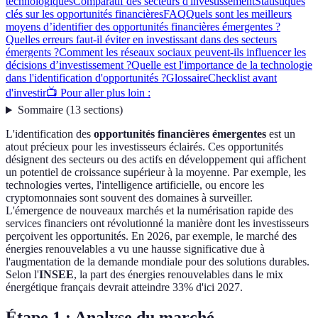
technologiques
Comparatif des secteurs d'investissement
Statistiques
clés sur les opportunités financières
FAQ
Quels sont les meilleurs
moyens d’identifier des opportunités financières émergentes ?
Quelles erreurs faut-il éviter en investissant dans des secteurs
émergents ?
Comment les réseaux sociaux peuvent-ils influencer les
décisions d’investissement ?
Quelle est l'importance de la technologie
dans l'identification d'opportunités ?
Glossaire
Checklist avant
d'investir
📺 Pour aller plus loin :
Sommaire
(
13
sections
)
L'identification des
opportunités financières émergentes
est un
atout précieux pour les investisseurs éclairés. Ces opportunités
désignent des secteurs ou des actifs en développement qui affichent
un potentiel de croissance supérieur à la moyenne. Par exemple, les
technologies vertes, l'intelligence artificielle, ou encore les
cryptomonnaies sont souvent des domaines à surveiller.
L'émergence de nouveaux marchés et la numérisation rapide des
services financiers ont révolutionné la manière dont les investisseurs
perçoivent les opportunités. En 2026, par exemple, le marché des
énergies renouvelables a vu une hausse significative due à
l'augmentation de la demande mondiale pour des solutions durables.
Selon l'
INSEE
, la part des énergies renouvelables dans le mix
énergétique français devrait atteindre 33% d'ici 2027.
Étape 1 : Analyse du marché