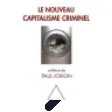
Opportunités Financières
Investissement
Stratégies d'Investissement
Évaluation des
Opportunités
Revenus Passifs
Épargne
Opportunités Financières