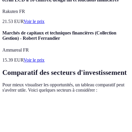
Rakuten FR
21.53
EUR
Voir le prix
Marchés de capitaux et techniques financières (Collection
Gestion) - Robert Ferrandier
Ammareal FR
15.39
EUR
Voir le prix
Comparatif des secteurs d'investissement
Pour mieux visualiser les opportunités, un tableau comparatif peut
s'avérer utile. Voici quelques secteurs à considérer :
Secteur
Croissance Prévue
Risques Associés
Oppo
Technologies
15% par an
Réglementation
Éner
vertes