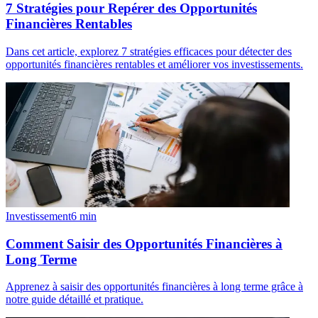
7 Stratégies pour Repérer des Opportunités
Financières Rentables
Dans cet article, explorez 7 stratégies efficaces pour détecter des
opportunités financières rentables et améliorer vos investissements.
Investissement
6
min
Comment Saisir des Opportunités Financières à
Long Terme
Apprenez à saisir des opportunités financières à long terme grâce à
notre guide détaillé et pratique.