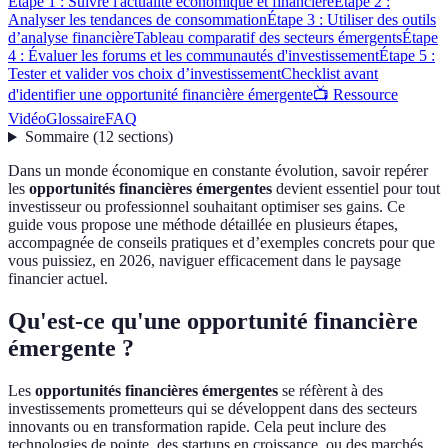
Étape 1 : Suivre l'actualité économique et financière
Étape 2 :
Analyser les tendances de consommation
Étape 3 : Utiliser des outils
d’analyse financière
Tableau comparatif des secteurs émergents
Étape
4 : Évaluer les forums et les communautés d'investissement
Étape 5 :
Tester et valider vos choix d’investissement
Checklist avant
d'identifier une opportunité financière émergente
📺 Ressource
Vidéo
Glossaire
FAQ
Sommaire
(
12
sections
)
Dans un monde économique en constante évolution, savoir repérer
les
opportunités financières émergentes
devient essentiel pour tout
investisseur ou professionnel souhaitant optimiser ses gains. Ce
guide vous propose une méthode détaillée en plusieurs étapes,
accompagnée de conseils pratiques et d’exemples concrets pour que
vous puissiez, en 2026, naviguer efficacement dans le paysage
financier actuel.
Qu'est-ce qu'une opportunité financière
émergente ?
Les
opportunités financières émergentes
se réfèrent à des
investissements prometteurs qui se développent dans des secteurs
innovants ou en transformation rapide. Cela peut inclure des
technologies de pointe, des startups en croissance, ou des marchés