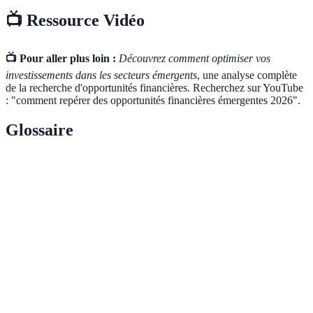
📺 Ressource Vidéo
📺 Pour aller plus loin :
Découvrez comment optimiser vos
investissements dans les secteurs émergents
, une analyse complète
de la recherche d'opportunités financières. Recherchez sur YouTube
: "comment repérer des opportunités financières émergentes 2026".
Glossaire
Terme
Définition
Opportunité
Un investissement prometteur qui est en phase de
financière
développement ou peu exploré sur le marché.
Analyse de
Étude des tendances et comportements des
marché
consommateurs dans un secteur donné.
Rendement
Estimation des profits envisagés d'un