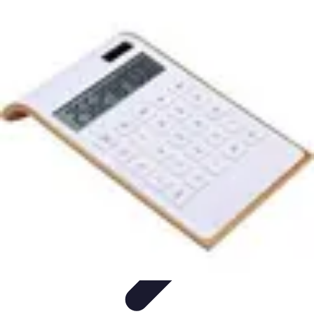
Opportunités Financières
Investissement
Stratégies d'Investissement
Évaluation des
Opportunités
Revenus Passifs
Épargne
Opportunités Financières