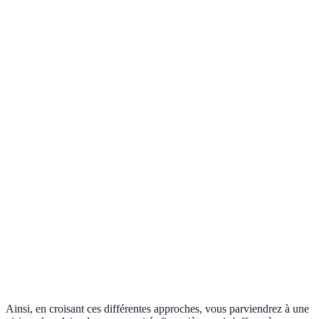
précises et
Indispensable
marché
nécessaire
actuelles
Anticipation
Suivi des
Peut être
des
Crucial
tendances
volubile
évolutions
Évaluation
Identifier les
Nécessite des
de la
Très utile
lacunes
outils
concurrence
Accès aux
Nécessite des
Très
Réseautage
infos
contacts
bénéfique
cachées
Limite le
Peut prendre
Pratique
Testing
risque
du temps
recommandée
Ainsi, en croisant ces différentes approches, vous parviendrez à une