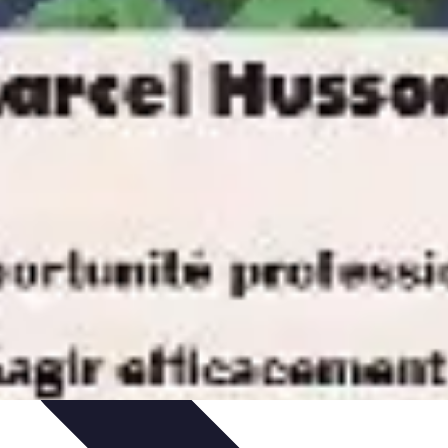
Revenus Passifs
Épargne