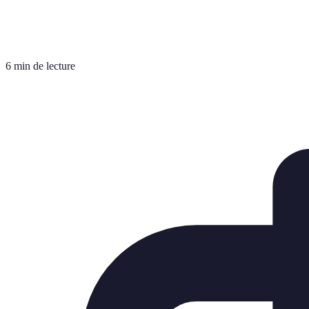
6 min de lecture