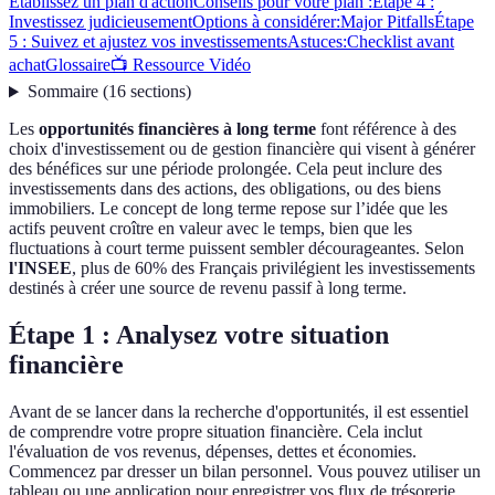
Établissez un plan d'action
Conseils pour votre plan :
Étape 4 :
Investissez judicieusement
Options à considérer:
Major Pitfalls
Étape
5 : Suivez et ajustez vos investissements
Astuces:
Checklist avant
achat
Glossaire
📺 Ressource Vidéo
Sommaire
(
16
sections
)
Les
opportunités financières à long terme
font référence à des
choix d'investissement ou de gestion financière qui visent à générer
des bénéfices sur une période prolongée. Cela peut inclure des
investissements dans des actions, des obligations, ou des biens
immobiliers. Le concept de long terme repose sur l’idée que les
actifs peuvent croître en valeur avec le temps, bien que les
fluctuations à court terme puissent sembler décourageantes. Selon
l'INSEE
, plus de 60% des Français privilégient les investissements
destinés à créer une source de revenu passif à long terme.
Étape 1 : Analysez votre situation
financière
Avant de se lancer dans la recherche d'opportunités, il est essentiel
de comprendre votre propre situation financière. Cela inclut
l'évaluation de vos revenus, dépenses, dettes et économies.
Commencez par dresser un bilan personnel. Vous pouvez utiliser un
tableau ou une application pour enregistrer vos flux de trésorerie.