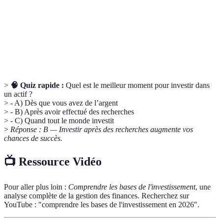
Action
Une part de propriété dans une entreprise.
Un titre de créance émis par une entreprise
Obligation
ou un gouvernement.
>
🧠 Quiz rapide :
Quel est le meilleur moment pour investir dans
un actif ?
> - A) Dès que vous avez de l’argent
> - B) Après avoir effectué des recherches
> - C) Quand tout le monde investit
>
Réponse : B — Investir après des recherches augmente vos
chances de succès.
📺 Ressource Vidéo
Pour aller plus loin :
Comprendre les bases de l'investissement
, une
analyse complète de la gestion des finances. Recherchez sur
YouTube : "comprendre les bases de l'investissement en 2026".