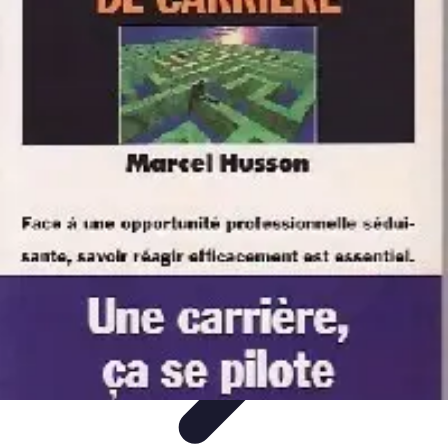
Opportunités Financières
Investissement
Stratégies d'Investissement
Évaluation des
Opportunités
Revenus Passifs
Épargne
Opportunités Financières