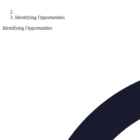
Identifying Opportunities
Identifying Opportunities