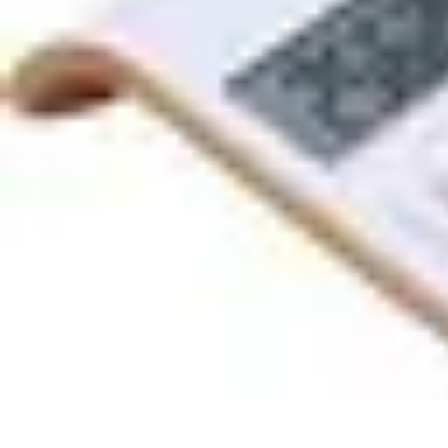
Opportunités Financières
Investissement
Stratégies d'Investissement
Évaluation des Opportunités
Opportunités Financières