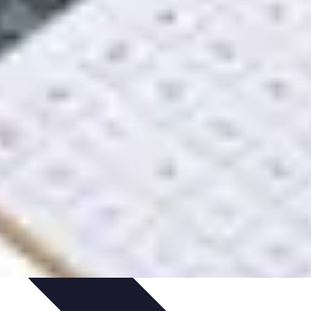
Revenus Passifs
Épargne