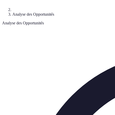
Analyse des Opportunités
Analyse des Opportunités