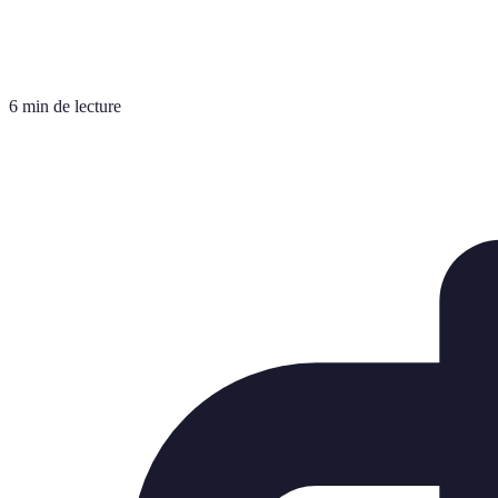
6 min de lecture