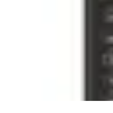
Opportunités Financières
Investissement
Stratégies d'Investissement
Évaluation des Opportunités
Opportunités Financières