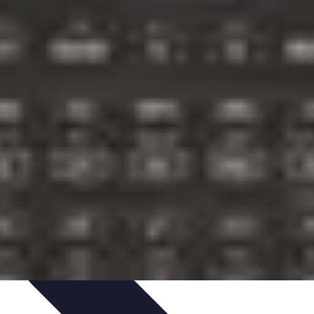
Revenus Passifs
Épargne