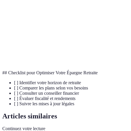
Plan d'Épargne Retraite, dispositif pour épargner
PER
pour la retraite.
Contribution de l'employeur dans un PER
Abondement
collectif.
Rente
Distribution d'un capital sous forme de versements
Viagère
réguliers à vie.
## Checklist pour Optimiser Votre Épargne Retraite
[ ] Identifier votre horizon de retraite
[ ] Comparer les plans selon vos besoins
[ ] Consulter un conseiller financier
[ ] Évaluer fiscalité et rendements
[ ] Suivre les mises à jour légales
Articles similaires
Continuez votre lecture