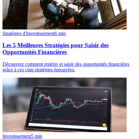
Stratégies d'Investissement
6
min
Les 5 Meilleures Stratégies pour Saisir des
Opportunités Financières
Découvrez comment repérer et saisir des opportunités financières
grâce à ces cinq stratégies éprouvées.
Investissement
5
min