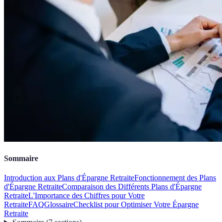
Sommaire
Introduction aux Plans d'Épargne Retraite
Fonctionnement des Plans
d'Épargne Retraite
Comparaison des Différents Plans d'Épargne
Retraite
L'Importance des Chiffres pour Votre
Retraite
FAQ
Glossaire
Checklist pour Optimiser Votre Épargne
Retraite