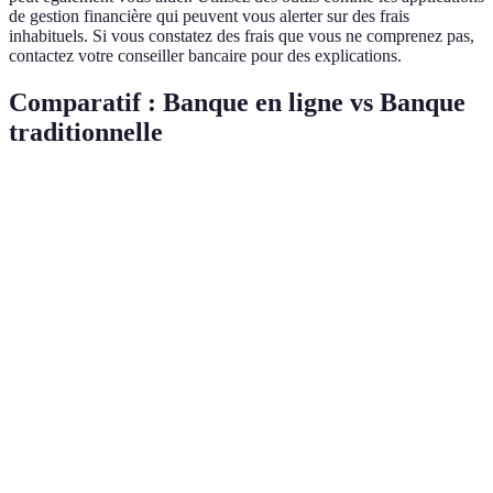
de gestion financière qui peuvent vous alerter sur des frais
inhabituels. Si vous constatez des frais que vous ne comprenez pas,
contactez votre conseiller bancaire pour des explications.
Comparatif : Banque en ligne vs Banque
traditionnelle
Critère
Banque en ligne
Banque traditionnelle
Diff
Frais de
Généralement
Variables, souvent
gestion
bas
élevés
Accessibilité
24/7 en ligne
Horaires standards
Frais de
Parf
Souvent gratuits
Variables
transaction
élev
Support
En ligne
En personne possible
client