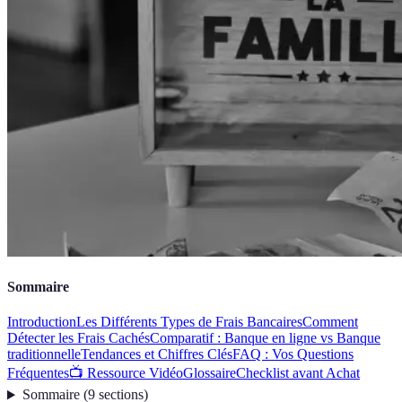
Sommaire
Introduction
Les Différents Types de Frais Bancaires
Comment
Détecter les Frais Cachés
Comparatif : Banque en ligne vs Banque
traditionnelle
Tendances et Chiffres Clés
FAQ : Vos Questions
Fréquentes
📺 Ressource Vidéo
Glossaire
Checklist avant Achat
Sommaire
(
9
sections
)