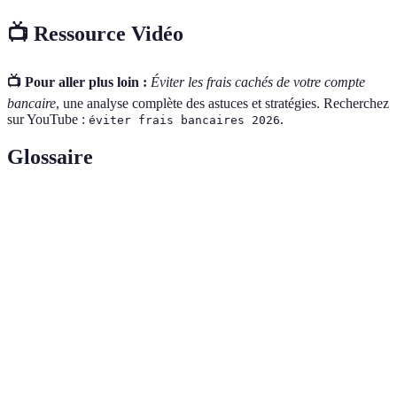
📺 Ressource Vidéo
📺 Pour aller plus loin :
Éviter les frais cachés de votre compte
bancaire
, une analyse complète des astuces et stratégies. Recherchez
sur YouTube :
.
éviter frais bancaires 2026
Glossaire
Terme
Définition
Frais de
Coûts associés à la tenue d'un compte bancaire
gestion
Frais de
Montants facturés lorsque vous effectuez des
transaction
opérations bancaires
Autorisation de solde négatif temporaire
Découvert
accordée par la banque