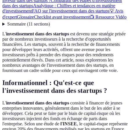
investir dans des startups ?
Comparatif des étapes d'investissement
dans des startups
Analytique : Chiffres et tendances en matière
d'investissement
FAQ sur l'investissement dans des startups
💡 Avis
d'expert
Glossaire
Checklist avant investissement
📺 Ressource Vidéo
Sommaire
(
11
sections
)
L'
investissement dans des startups
est devenu une stratégie prisée
par de nombreux investisseurs à la recherche d'opportunités
financières. Les startups, souvent à la recherche de financements
pour développer leurs activités, offrent une avenue pour les
investisseurs prêts à prendre des risques pour des rendements
potentiellement élevés. Dans cet article, nous explorerons les
nombreux avantages de l'investissement dans des startups, en
fournissant un cadre solide pour ceux qui envisagent cette voie.
Informationnel : Qu'est-ce que
l'investissement dans des startups ?
L'
investissement dans des startups
consiste à financer de jeunes
entreprises innovantes, généralement dans le but de les aider à se
développer. Cela peut se faire par le biais de capital-risque où les
investisseurs injectent des fonds en échange de parts dans
l'entreprise. Selon une étude de
l'INSEE
, le capital-risque représente
environ 20% des financements mobilisés par les startups en France.