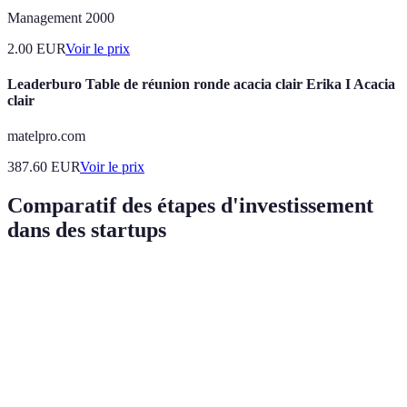
Management 2000
2.00
EUR
Voir le prix
Leaderburo Table de réunion ronde acacia clair Erika I Acacia
clair
matelpro.com
387.60
EUR
Voir le prix
Comparatif des étapes d'investissement
dans des startups
Critère
Option A : Micro-investissement
Option B : Capi
Montant
Faible (dès 100€)
Élevé (à partir 
minimal
Risque
Modéré
Élevé