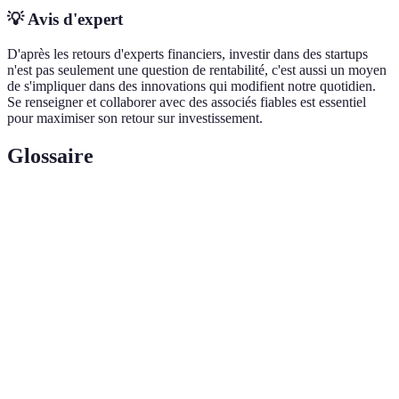
💡 Avis d'expert
D'après les retours d'experts financiers, investir dans des startups
n'est pas seulement une question de rentabilité, c'est aussi un moyen
de s'impliquer dans des innovations qui modifient notre quotidien.
Se renseigner et collaborer avec des associés fiables est essentiel
pour maximiser son retour sur investissement.
Glossaire
Terme
Définition
Capital-
Financement fourni aux nouvelles entreprises avec un
risque
potentiel de croissance élevé.
Présentation d'une idée ou d'une affaire à des
Pitch
investisseurs potentiels.
Jeune entreprise innovante cherchant à développer un
Startup
produit ou un service.