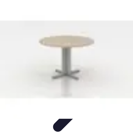
Opportunités Financières
Investissement
Stratégies d'Investissement
Évaluation des
Opportunités
Revenus Passifs
Épargne
Opportunités Financières