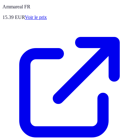
Ammareal FR
15.39
EUR
Voir le prix