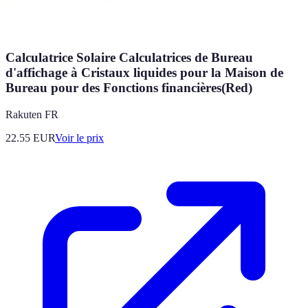
Calculatrice Solaire Calculatrices de Bureau
d'affichage à Cristaux liquides pour la Maison de
Bureau pour des Fonctions financières(Red)
Rakuten FR
22.55
EUR
Voir le prix