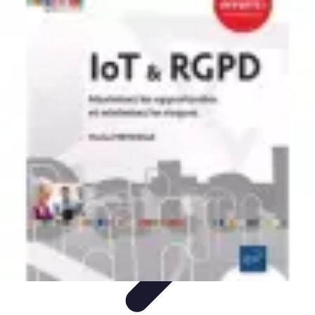
Opportunités Financières
Investissement
Stratégies d'Investissement
Évaluation des
Opportunités
Revenus Passifs
Épargne
Opportunités Financières