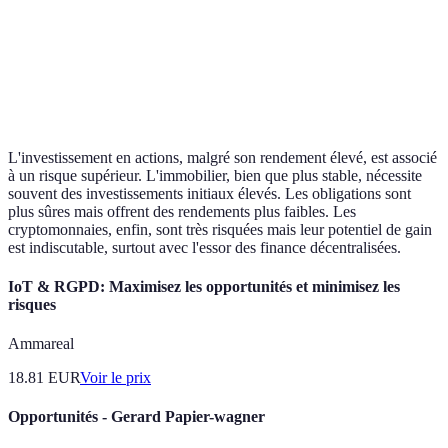
Liquidité
Haute
Faible
Moyenne
Haut
Diversification
Facile
Difficile
Facile
Faci
L'investissement en actions, malgré son rendement élevé, est associé
à un risque supérieur. L'immobilier, bien que plus stable, nécessite
souvent des investissements initiaux élevés. Les obligations sont
plus sûres mais offrent des rendements plus faibles. Les
cryptomonnaies, enfin, sont très risquées mais leur potentiel de gain
est indiscutable, surtout avec l'essor des finance décentralisées.
IoT & RGPD: Maximisez les opportunités et minimisez les
risques
Ammareal
18.81
EUR
Voir le prix
Opportunités - Gerard Papier-wagner