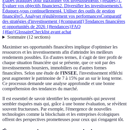
Étapes pratiques pour maximiser vos investissements {#etapes}
1.
Évaluer vos objectifs financiers
2. Diversifier les investissements
3.
Éduquez-vous continuellement
4. Utiliser des outils de gestion
financière
5. Analyser régulièrement vos performances
Comparatif
des stratégies d'investissement {#comparatif}
Tendances financières
et opportunités de 2026 {#tendances}
FAQ
{#faq}
Glossaire
Checklist avant achat
Sommaire
(
12
sections
)
Maximiser ses opportunités financières implique d'optimiser les
ressources et les investissements afin d'atteindre les meilleurs
rendements possibles. En d'autres termes, il s'agit de tirer profit de
chaque situation financière qui se présente, que ce soit par des
investissements boursiers, immobiliers ou d'autres formes
financières. Selon une étude de
l'INSEE
, l'investissement réfléchi
peut augmenter le patrimoine de 7 à 15% par an sur le long terme.
Ce processus demande une analyse approfondie et une bonne
compréhension des tendances du marché.
Il est essentiel de savoir identifier les opportunités qui peuvent
sembler risquées mais qui, grâce à une bonne évaluation, se révèlent
souvent fructueuses. Par exemple, l'émergence de nouvelles
technologies comme la blockchain et les entreprises écologiques
offrent des perspectives prometteuses pour ceux qui s'engagent tôt.