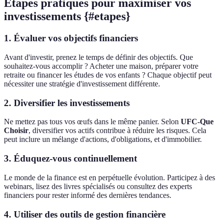
Étapes pratiques pour maximiser vos
investissements {#etapes}
1. Évaluer vos objectifs financiers
Avant d'investir, prenez le temps de définir des objectifs. Que
souhaitez-vous accomplir ? Acheter une maison, préparer votre
retraite ou financer les études de vos enfants ? Chaque objectif peut
nécessiter une stratégie d'investissement différente.
2. Diversifier les investissements
Ne mettez pas tous vos œufs dans le même panier. Selon
UFC-Que
Choisir
, diversifier vos actifs contribue à réduire les risques. Cela
peut inclure un mélange d'actions, d'obligations, et d'immobilier.
3. Éduquez-vous continuellement
Le monde de la finance est en perpétuelle évolution. Participez à des
webinars, lisez des livres spécialisés ou consultez des experts
financiers pour rester informé des dernières tendances.
4. Utiliser des outils de gestion financière