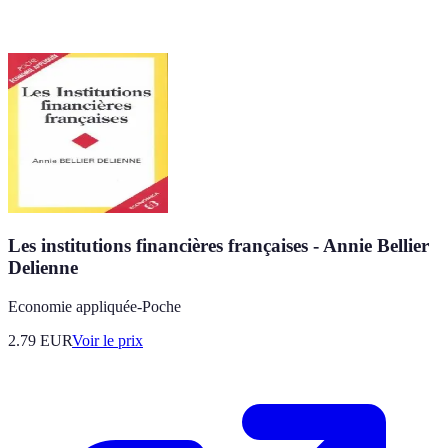
Les institutions financières françaises - Annie Bellier
Delienne
Economie appliquée-Poche
2.79
EUR
Voir le prix