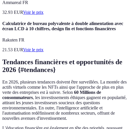
Ammareal FR
32.93
EUR
Voir le prix
Calculatrice de bureau polyvalente à double alimentation avec
écran LCD à 10 chiffres, design fin et fonctions financières
Rakuten FR
21.53
EUR
Voir le prix
Tendances financières et opportunités de
2026 {#tendances}
En 2026, plusieurs tendances doivent être surveillées. La montée des
actifs virtuels comme les NFTs ainsi que l'approche de plus en plus
verte des entreprises est à suivre. Selon
60 Millions de
consommateurs
, les investissements éthiques gagnent en popularité,
attirant les jeunes investisseurs soucieux des questions
environnementales. En outre, l'intelligence artificielle et
l'automatisation redéfinissent de nombreux secteurs, offrant de
nouvelles avenues d'investissement.
L'éducation financière est également en tête des priorités, poussant