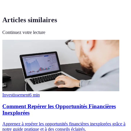
Articles similaires
Continuez votre lecture
Investissement
6
min
Comment Repérer les Opportunités Financières
Inexplorées
Apprenez à repérer les opportunités financières inexplorées grâce à
notre guide pratique et à des conseils éclairés.