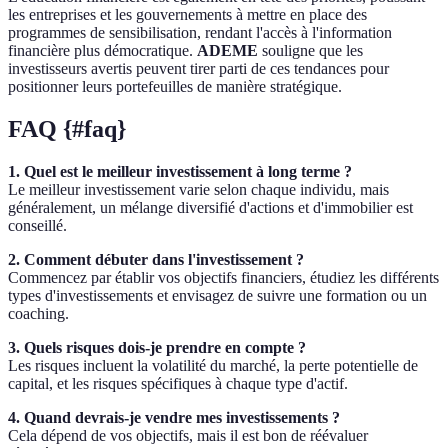
les entreprises et les gouvernements à mettre en place des
programmes de sensibilisation, rendant l'accès à l'information
financière plus démocratique.
ADEME
souligne que les
investisseurs avertis peuvent tirer parti de ces tendances pour
positionner leurs portefeuilles de manière stratégique.
FAQ {#faq}
1. Quel est le meilleur investissement à long terme ?
Le meilleur investissement varie selon chaque individu, mais
généralement, un mélange diversifié d'actions et d'immobilier est
conseillé.
2. Comment débuter dans l'investissement ?
Commencez par établir vos objectifs financiers, étudiez les différents
types d'investissements et envisagez de suivre une formation ou un
coaching.
3. Quels risques dois-je prendre en compte ?
Les risques incluent la volatilité du marché, la perte potentielle de
capital, et les risques spécifiques à chaque type d'actif.
4. Quand devrais-je vendre mes investissements ?
Cela dépend de vos objectifs, mais il est bon de réévaluer