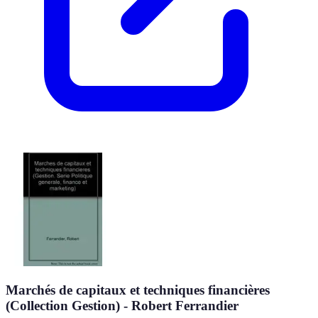
Marchés de capitaux et techniques financières
(Collection Gestion) - Robert Ferrandier