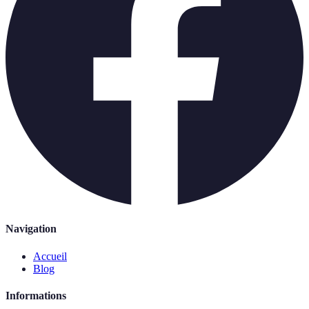
Navigation
Accueil
Blog
Informations