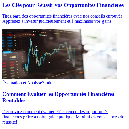
Les Clés pour Réussir vos Opportunités Financières
Tirez parti des opportunités financières avec nos conseils éprouvés.
Apprenez à investir judicieusement et à maximiser vos gains.
Évaluation et Analyse
7
min
Comment Évaluer les Opportunités Financières
Rentables
Découvrez comment évaluer efficacement les opportunités
financières grâce à notre guide pratique. Maximisez vos chances de
réussite!