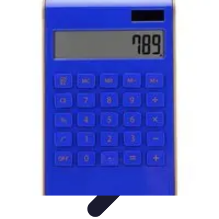
Opportunités Financières
Investissement
Stratégies d'Investissement
Évaluation des
Opportunités
Revenus Passifs
Épargne
Opportunités Financières