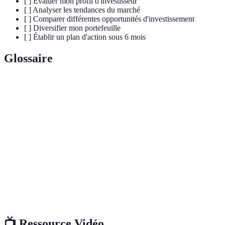
[ ] Évaluer mon profil d'investisseur
[ ] Analyser les tendances du marché
[ ] Comparer différentes opportunités d'investissement
[ ] Diversifier mon portefeuille
[ ] Établir un plan d'action sous 6 mois
Glossaire
Terme
Définition
Gains d’un investissement, exprimés en
Rendement
pourcentage.
Capacité à convertir un actif en liquidités
Liquidité
rapidement.
Ensemble d’investissements détenus par un
Portefeuille
individu.
📺 Ressource Vidéo