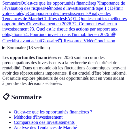
Sommaire
Qu'est-ce que les opportunités financières ?
Importance de
l'évaluation des risques
Méthodes d'Investissement
Étape 1 : Définir
votre stratégie
Comparaison des Investissements
Analyse des
Tendances de Marché
Chiffres clés
FAQ
1. Quelles sont les meilleures
opportunités d'investissement en 2026 ?
2. Comment évaluer un
investissement ?
3. Quel est le risque des actions par rapport aux
obligations ?
4. Pourquoi investir dans l'immobilier en 2026 ?
🌐
Checklist avant achat
Glossaire
📺 Ressource Vidéo
Conclusion
Sommaire
(
18
sections
)
Les
opportunités financières
en 2026 sont au cœur des
préoccupations des investisseurs à la recherche de sécurité et de
rentabilité. Dans un monde où les fluctuations économiques peuvent
avoir des répercussions importantes, il est crucial d'être bien informé.
Cet article explore plusieurs de ces opportunités tout en vous aidant
à prendre des décisions éclairées.
📋 Sommaire
Qu'est-ce que les opportunités financières ?
Méthodes d'Investissement
Comparaison des Investissements
Analyse des Tendances de Marché