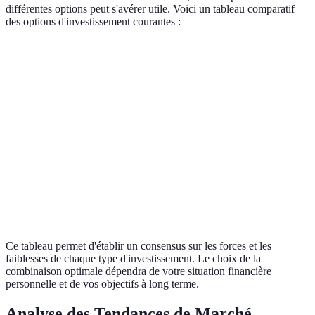
différentes options peut s'avérer utile. Voici un tableau comparatif
des options d'investissement courantes :
Type d'Investissement
Rendement Potentiel (%)
Risque
Actions
7-10
Élevé
Obligations
3-5
Bas
Immobilier
5-8
Modéré
Modéré
Fonds indiciels
6-9
à Élevé
Ce tableau permet d'établir un consensus sur les forces et les
faiblesses de chaque type d'investissement. Le choix de la
combinaison optimale dépendra de votre situation financière
personnelle et de vos objectifs à long terme.
Analyse des Tendances de Marché