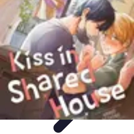
Opportunités Financières
Investissement
Stratégies d'Investissement
Évaluation des
Opportunités
Revenus Passifs
Épargne
Opportunités Financières