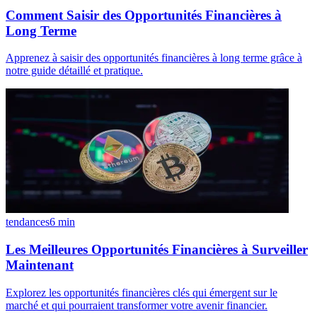
Comment Saisir des Opportunités Financières à
Long Terme
Apprenez à saisir des opportunités financières à long terme grâce à
notre guide détaillé et pratique.
tendances
6
min
Les Meilleures Opportunités Financières à Surveiller
Maintenant
Explorez les opportunités financières clés qui émergent sur le
marché et qui pourraient transformer votre avenir financier.