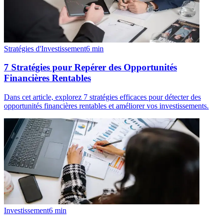
Stratégies d'Investissement
6
min
7 Stratégies pour Repérer des Opportunités
Financières Rentables
Dans cet article, explorez 7 stratégies efficaces pour détecter des
opportunités financières rentables et améliorer vos investissements.
Investissement
6
min