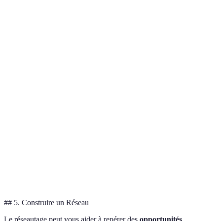
Critère
Option 1
Option 2
Option 3
Verdict
Option
Coût d'accès
Faible
Modéré
Élevé
1
choisie
Accessibilité
Option
Élevée
Modérée
Faible
des données
3 faillit
Facilité
Option
Facile
Modéré
Complexe
d'utilisation
1 idéale
Heures
Option
Support
24/7
de
Limité
2 est
Client
bureau
correct
## 5. Construire un Réseau
Le réseautage peut vous aider à repérer des
opportunités