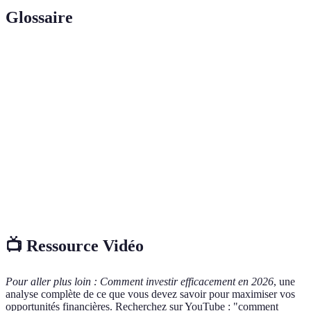
Glossaire
Terme
Définition
Marché
Lieu où se rencontrent acheteurs et vendeurs
Financier
d'instruments financiers.
Actifs
Biens physiques dont la valeur peut fluctuer,
Tangibles
comme l'immobilier.
Stratégie de répartition des investissements pour
Diversification
limiter le risque.
📺 Ressource Vidéo
Pour aller plus loin :
Comment investir efficacement en 2026
, une
analyse complète de ce que vous devez savoir pour maximiser vos
opportunités financières. Recherchez sur YouTube : "comment