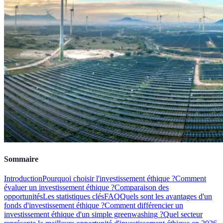
Sommaire
Introduction
Pourquoi choisir l'investissement éthique ?
Comment
évaluer un investissement éthique ?
Comparaison des
opportunités
Les statistiques clés
FAQ
Quels sont les avantages d'un
fonds d'investissement éthique ?
Comment différencier un
investissement éthique d'un simple greenwashing ?
Quel secteur