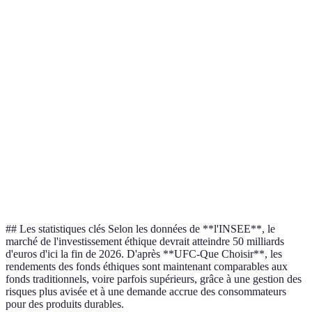
Très élevé
Élevé
Environnemental
Rendement
Moyen
Faible
Résilience
Élevée
Moyenne
Accessibilité
Moyenne
Élevée
## Les statistiques clés Selon les données de **l'INSEE**, le
marché de l'investissement éthique devrait atteindre 50 milliards
d'euros d'ici la fin de 2026. D'après **UFC-Que Choisir**, les
rendements des fonds éthiques sont maintenant comparables aux
fonds traditionnels, voire parfois supérieurs, grâce à une gestion des
risques plus avisée et à une demande accrue des consommateurs
pour des produits durables.