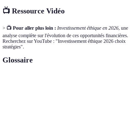
📺 Ressource Vidéo
>
📺 Pour aller plus loin :
Investissement éthique en 2026
, une
analyse complète sur l'évolution de ces opportunités financières.
Recherchez sur YouTube : "Investissement éthique 2026 choix
stratégies".
Glossaire
Terme
Définition
Critères Environnementaux, Sociaux, et de
ESG
Gouvernance pour évaluer les entreprises.
Pratique d'associer des valeurs écologiques à une
Greenwashing
entreprise sans engagement réel.
Label d'Investissement Socialement Responsable
Label ISR