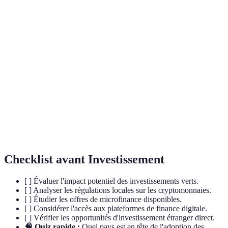
Terme
Définition
Technologie de base des cryptomonnaies, permettant
Blockchain
des transactions sécurisées et transparentes.
Inclusion
Intégration de populations non-bancarisées dans le
Financière
système financier formel.
Economie
Développement économique visant à réduire
Verte
l'impact environnemental.
Checklist avant Investissement
[ ] Évaluer l'impact potentiel des investissements verts.
[ ] Analyser les régulations locales sur les cryptomonnaies.
[ ] Étudier les offres de microfinance disponibles.
[ ] Considérer l'accès aux plateformes de finance digitale.
[ ] Vérifier les opportunités d'investissement étranger direct.
🧠 Quiz rapide :
Quel pays est en tête de l'adoption des