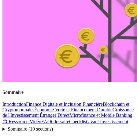
Sommaire
Introduction
Finance Digitale et Inclusion Financière
Blockchain et
Cryptomonnaies
Économie Verte et Financement Durable
Croissance
de l'Investissement Étranger Direct
Microfinance et Mobile Banking
📺 Ressource Vidéo
FAQ
Glossaire
Checklist avant Investissement
Sommaire
(
10
sections
)